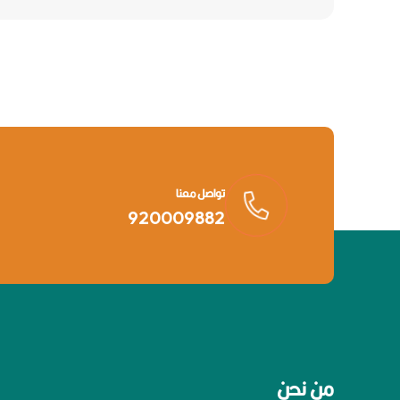
تواصل معنا
920009882
من نحن