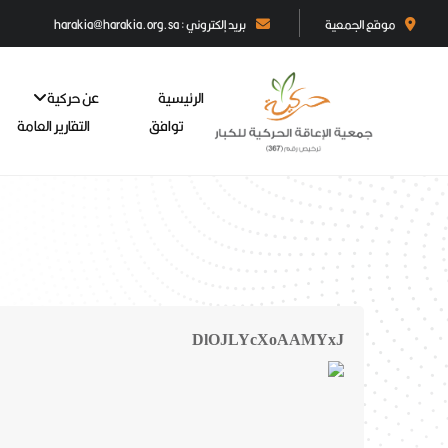
موقع الجمعية
بريد إلكتروني : harakia@harakia.org.sa
الرئيسية
عن حركية
توافق
التقارير العامة
DlOJLYcXoAAMYxJ