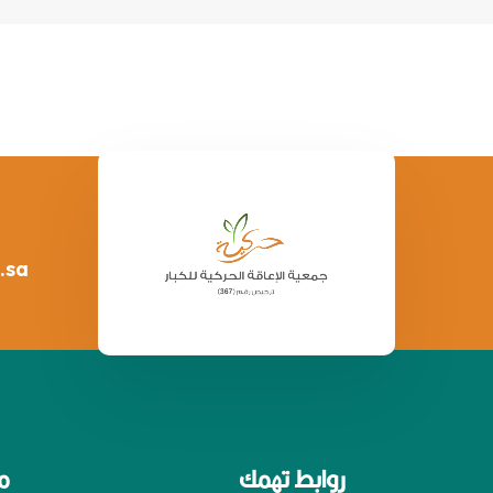
.sa
روابط تهمك
م