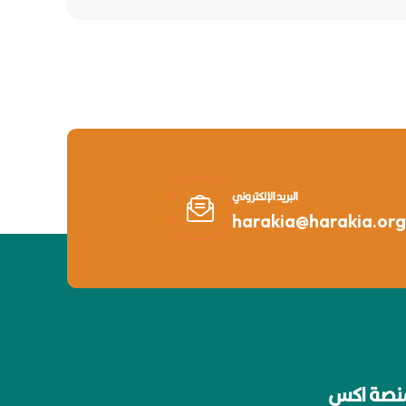
البريد الإلكتروني
harakia@harakia.org
نصة اكس