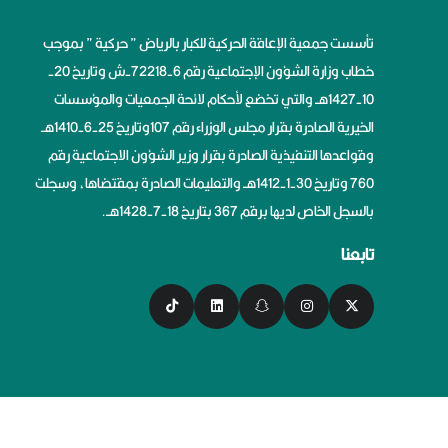
تأسست جمعية الإعاقة الحركية للكبار بالرياض ” حركية ” بموجب
خطاب وزارة الشؤون الإجتماعية رقم 6-72218-ش وتاريخ 20-
10-1427هــ والتي تخضع لأحكام لائحة الجمعيات والمؤسسات
الخيرية الصادرة بقرار مجلس الوزراء رقم 107وتاريخ 25-6-1410هــ
وقواعدها التنفيذية الصادرة بقرار وزير الشؤون الاجتماعية رقم
760 وتاريخ 30-1-1412هــ والتعليمات الصادرة بمقتضاها، وسجلت
بالسجل الخاص لديها برقم 367 بتاريخ 18-7-1428هــ.
تابعنا