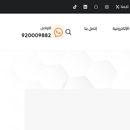
تابعنا :
الإلكترونية
إتصل بنا
للتواصل
920009882