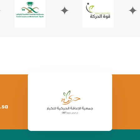
✦
✦
.sa