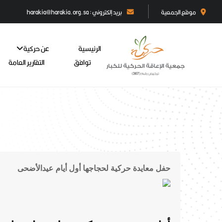
موقع الجمعية
بريد إلكتروني : harakia@harakia.org.sa
الرئيسية
عن حركية
توافق
التقارير العامة
حفل معايدة حركية لحجاجها أول أيام عيدالأضحى