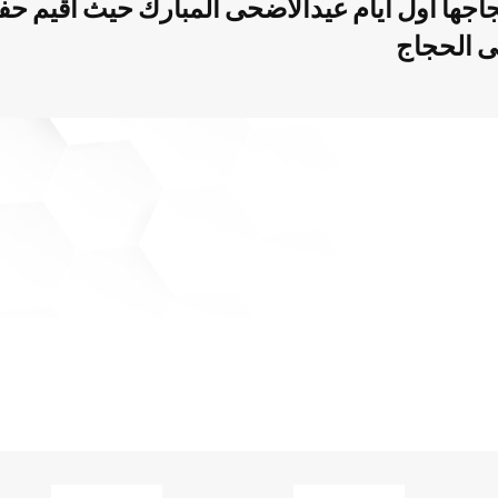
اجها أول أيام عيدالأضحى المبارك حيث أقيم ح
لى الحجاج