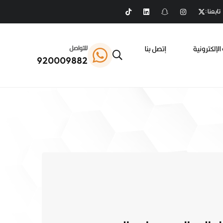
تابعنا :
الإلكترونية
إتصل بنا
للتواصل
920009882