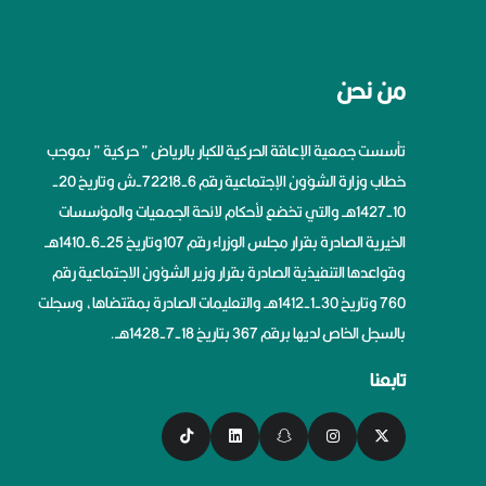
من نحن
تأسست جمعية الإعاقة الحركية للكبار بالرياض ” حركية ” بموجب
خطاب وزارة الشؤون الإجتماعية رقم 6-72218-ش وتاريخ 20-
10-1427هــ والتي تخضع لأحكام لائحة الجمعيات والمؤسسات
الخيرية الصادرة بقرار مجلس الوزراء رقم 107وتاريخ 25-6-1410هــ
وقواعدها التنفيذية الصادرة بقرار وزير الشؤون الاجتماعية رقم
760 وتاريخ 30-1-1412هــ والتعليمات الصادرة بمقتضاها، وسجلت
بالسجل الخاص لديها برقم 367 بتاريخ 18-7-1428هــ.
تابعنا