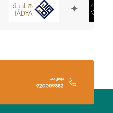
✦
تواصل معنا
920009882