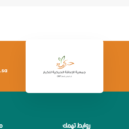
.sa
روابط تهمك
م