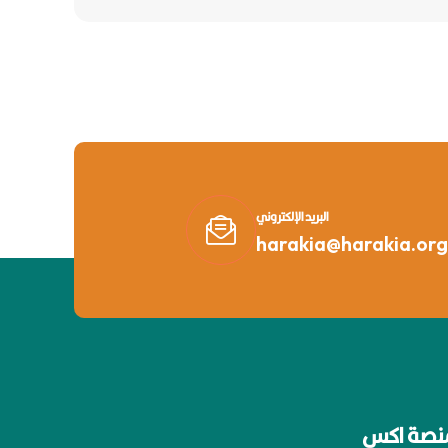
البريد الإلكتروني
harakia@harakia.org
نصة اكس