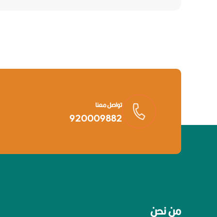
تواصل معنا
920009882
من نحن