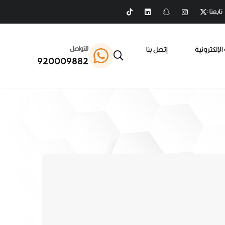
تابعنا :
الإلكترونية
إتصل بنا
للتواصل
920009882