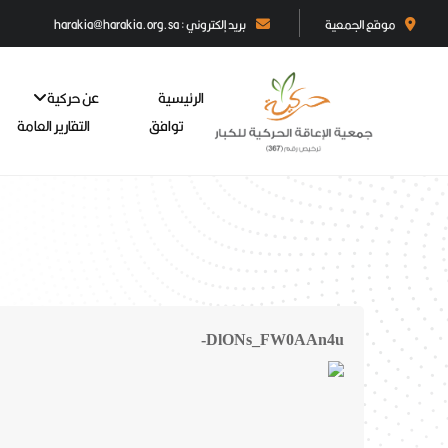
موقع الجمعية
بريد إلكتروني : harakia@harakia.org.sa
الرئيسية
عن حركية
توافق
التقارير العامة
DlONs_FW0AAn4u-