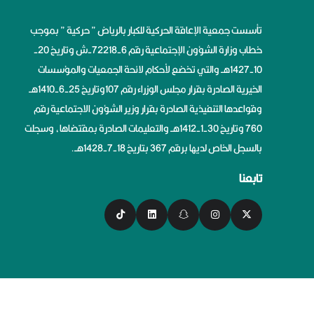
تأسست جمعية الإعاقة الحركية للكبار بالرياض ” حركية ” بموجب
خطاب وزارة الشؤون الإجتماعية رقم 6-72218-ش وتاريخ 20-
10-1427هــ والتي تخضع لأحكام لائحة الجمعيات والمؤسسات
الخيرية الصادرة بقرار مجلس الوزراء رقم 107وتاريخ 25-6-1410هــ
وقواعدها التنفيذية الصادرة بقرار وزير الشؤون الاجتماعية رقم
760 وتاريخ 30-1-1412هــ والتعليمات الصادرة بمقتضاها، وسجلت
بالسجل الخاص لديها برقم 367 بتاريخ 18-7-1428هــ.
تابعنا