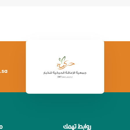
.sa
روابط تهمك
م