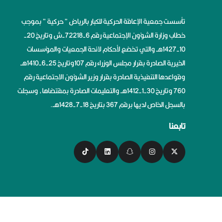
تأسست جمعية الإعاقة الحركية للكبار بالرياض ” حركية ” بموجب
خطاب وزارة الشؤون الإجتماعية رقم 6-72218-ش وتاريخ 20-
10-1427هــ والتي تخضع لأحكام لائحة الجمعيات والمؤسسات
الخيرية الصادرة بقرار مجلس الوزراء رقم 107وتاريخ 25-6-1410هــ
وقواعدها التنفيذية الصادرة بقرار وزير الشؤون الاجتماعية رقم
760 وتاريخ 30-1-1412هــ والتعليمات الصادرة بمقتضاها، وسجلت
بالسجل الخاص لديها برقم 367 بتاريخ 18-7-1428هــ.
تابعنا