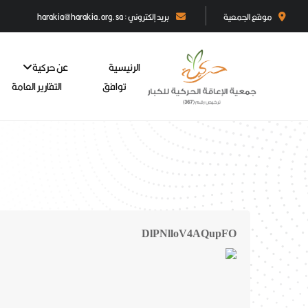
موقع الجمعية
بريد إلكتروني : harakia@harakia.org.sa
الرئيسية
عن حركية
توافق
التقارير العامة
DlPNlloV4AQupFO