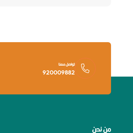
تواصل معنا
920009882
من نحن