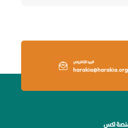
البريد الإلكتروني
harakia@harakia.org
نصة اكس