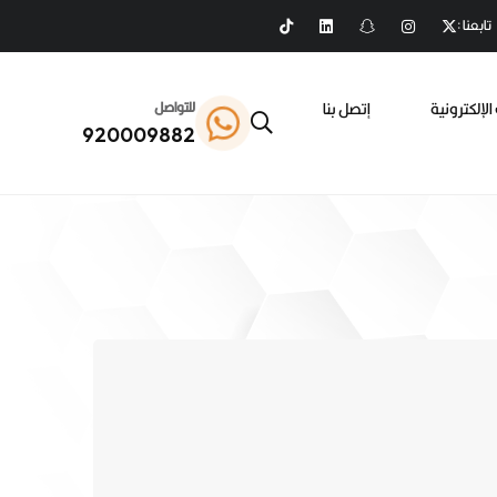
تابعنا :
الإلكترونية
إتصل بنا
للتواصل
920009882