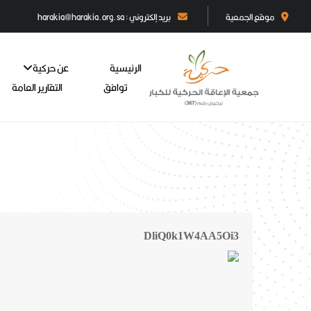
موقع الجمعية
بريد إلكتروني : harakia@harakia.org.sa
الرئيسية
عن حركية
توافق
التقارير العامة
DliQ0k1W4AA5Oi3