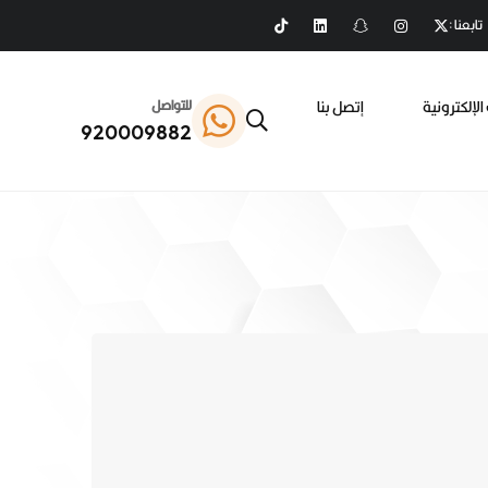
تابعنا :
الإلكترونية
إتصل بنا
للتواصل
920009882