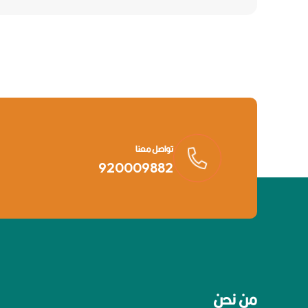
تواصل معنا
920009882
من نحن