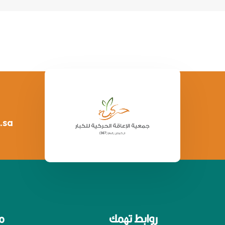
.sa
روابط تهمك
م