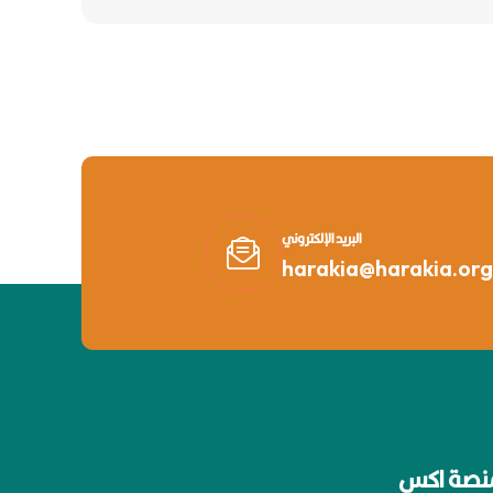
البريد الإلكتروني
harakia@harakia.org
نصة اكس