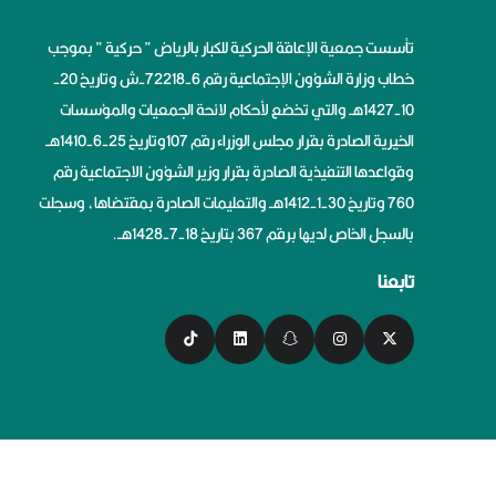
تأسست جمعية الإعاقة الحركية للكبار بالرياض ” حركية ” بموجب
خطاب وزارة الشؤون الإجتماعية رقم 6-72218-ش وتاريخ 20-
10-1427هــ والتي تخضع لأحكام لائحة الجمعيات والمؤسسات
الخيرية الصادرة بقرار مجلس الوزراء رقم 107وتاريخ 25-6-1410هــ
وقواعدها التنفيذية الصادرة بقرار وزير الشؤون الاجتماعية رقم
760 وتاريخ 30-1-1412هــ والتعليمات الصادرة بمقتضاها، وسجلت
بالسجل الخاص لديها برقم 367 بتاريخ 18-7-1428هــ.
تابعنا