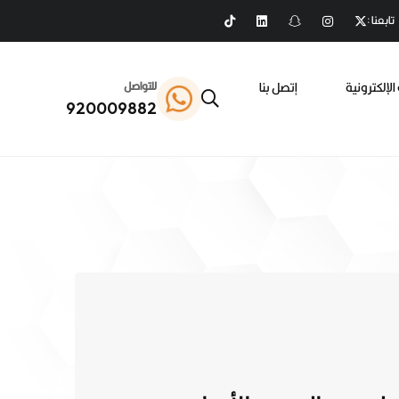
تابعنا :
الإلكترونية
إتصل بنا
للتواصل
920009882