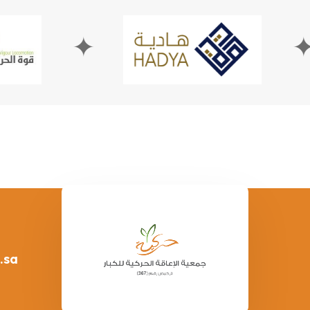
✦
.sa