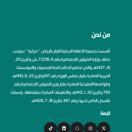
من نحن
تأسست جمعية الإعاقة الحركية للكبار بالرياض ” حركية ” بموجب
خطاب وزارة الشؤون الإجتماعية رقم 6-72218-ش وتاريخ 20-
10-1427هــ والتي تخضع لأحكام لائحة الجمعيات والمؤسسات
الخيرية الصادرة بقرار مجلس الوزراء رقم 107وتاريخ 25-6-1410هــ
وقواعدها التنفيذية الصادرة بقرار وزير الشؤون الاجتماعية رقم
760 وتاريخ 30-1-1412هــ والتعليمات الصادرة بمقتضاها، وسجلت
بالسجل الخاص لديها برقم 367 بتاريخ 18-7-1428هــ.
تابعنا