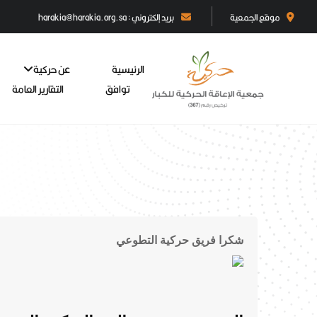
موقع الجمعية
بريد إلكتروني : harakia@harakia.org.sa
الرئيسية
عن حركية
توافق
التقارير العامة
شكرا فريق حركية التطوعي