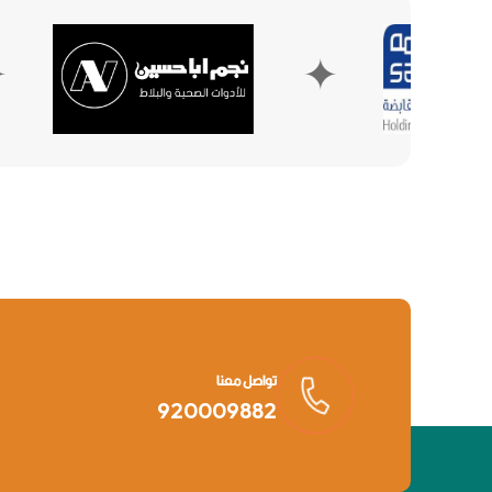
✦
✦
تواصل معنا
920009882