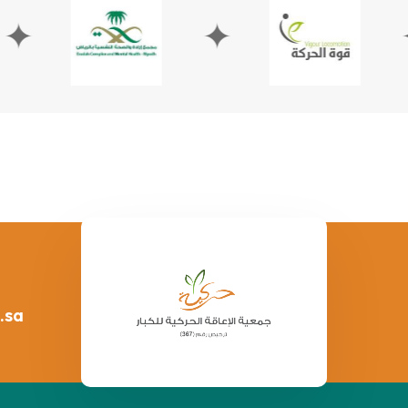
✦
✦
.sa