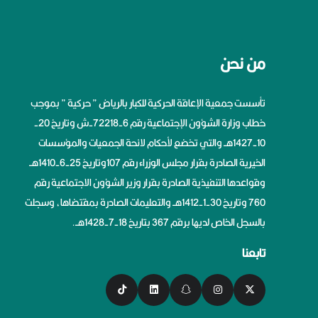
من نحن
تأسست جمعية الإعاقة الحركية للكبار بالرياض ” حركية ” بموجب
خطاب وزارة الشؤون الإجتماعية رقم 6-72218-ش وتاريخ 20-
10-1427هــ والتي تخضع لأحكام لائحة الجمعيات والمؤسسات
الخيرية الصادرة بقرار مجلس الوزراء رقم 107وتاريخ 25-6-1410هــ
وقواعدها التنفيذية الصادرة بقرار وزير الشؤون الاجتماعية رقم
760 وتاريخ 30-1-1412هــ والتعليمات الصادرة بمقتضاها، وسجلت
بالسجل الخاص لديها برقم 367 بتاريخ 18-7-1428هــ.
تابعنا