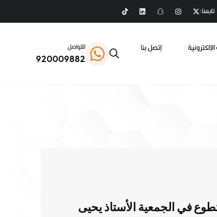
تابعنا :
الإلكترونية
إتصل بنا
للتواصل
920009882
طوع في الجمعية الأستاذ يحيى