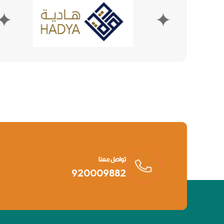
✦
تواصل معنا
920009882