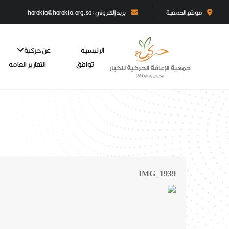
موقع الجمعية
بريد إلكتروني : harakia@harakia.org.sa
الرئيسية
عن حركية
توافق
التقارير العامة
IMG_1939