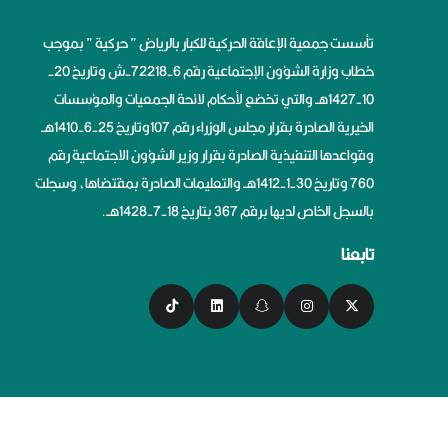
تأسست جمعية الإعاقة الحركية للكبار بالرياض ” حركية ” بموجب
خطاب وزارة الشؤون الإجتماعية رقم 6-72218-ش وتاريخ 20-
10-1427هــ والتي تخضع لأحكام لائحة الجمعيات والمؤسسات
الخيرية الصادرة بقرار مجلس الوزراء رقم 107وتاريخ 25-6-1410هــ
وقواعدها التنفيذية الصادرة بقرار وزير الشؤون الاجتماعية رقم
760 وتاريخ 30-1-1412هــ والتعليمات الصادرة بمقتضاها، وسجلت
بالسجل الخاص لديها برقم 367 بتاريخ 18-7-1428هــ.
تابعنا