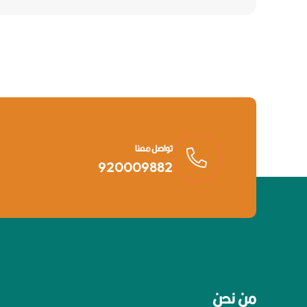
تواصل معنا
920009882
من نحن