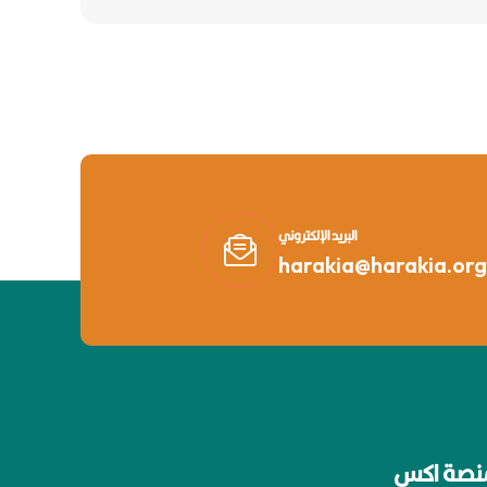
البريد الإلكتروني
harakia@harakia.org
نصة اكس