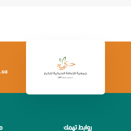
.sa
روابط تهمك
م