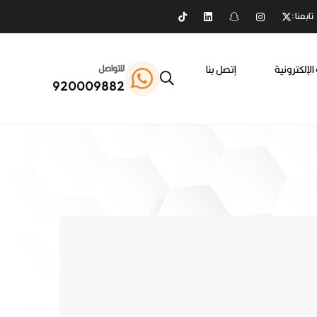
تابعنا :
الإلكترونية
إتصل بنا
للتواصل
920009882