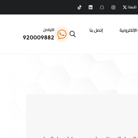
تابعنا :
الإلكترونية
إتصل بنا
للتواصل
920009882