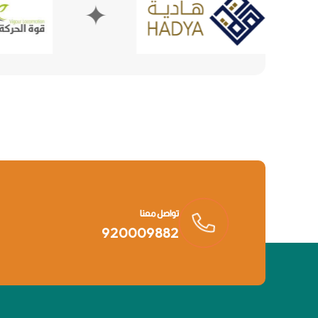
✦
✦
تواصل معنا
920009882