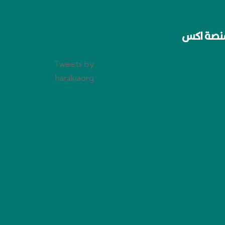
نصة اكس
Tweets by
harakiaorg