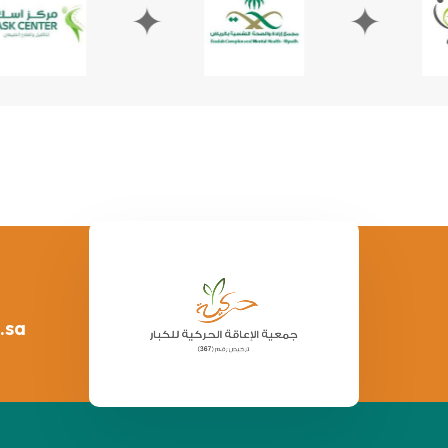
✦
✦
.sa