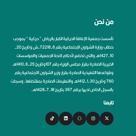
من نحن
تأسست جمعية الإعاقة الحركية للكبار بالرياض ” حركية ” بموجب
خطاب وزارة الشؤون الإجتماعية رقم 6-72218-ش وتاريخ 20-
10-1427هــ والتي تخضع لأحكام لائحة الجمعيات والمؤسسات
الخيرية الصادرة بقرار مجلس الوزراء رقم 107وتاريخ 25-6-1410هــ
وقواعدها التنفيذية الصادرة بقرار وزير الشؤون الاجتماعية رقم
760 وتاريخ 30-1-1412هــ والتعليمات الصادرة بمقتضاها، وسجلت
بالسجل الخاص لديها برقم 367 بتاريخ 18-7-1428هــ.
تابعنا