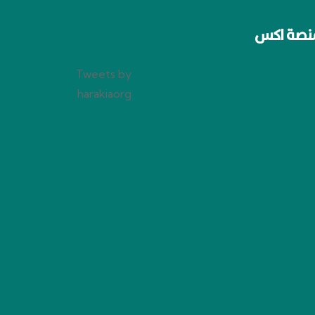
نصة اكس
Tweets by
harakiaorg