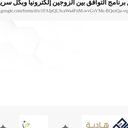
نامج التوافق بين الزوجين إلكترونياً وبكل سري
ocs.google.com/forms/d/e/1FAIpQLScaWa4FnM-wvGsVMe-BQezQa
✦
✦