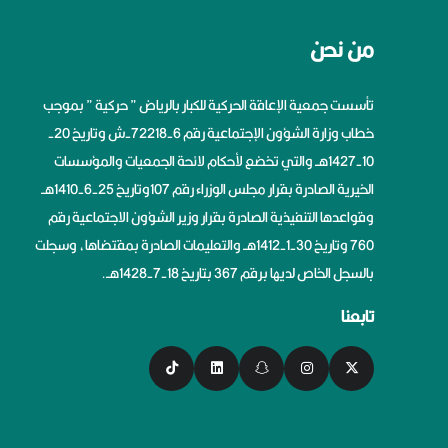
من نحن
تأسست جمعية الإعاقة الحركية للكبار بالرياض ” حركية ” بموجب
خطاب وزارة الشؤون الإجتماعية رقم 6-72218-ش وتاريخ 20-
10-1427هــ والتي تخضع لأحكام لائحة الجمعيات والمؤسسات
الخيرية الصادرة بقرار مجلس الوزراء رقم 107وتاريخ 25-6-1410هــ
وقواعدها التنفيذية الصادرة بقرار وزير الشؤون الاجتماعية رقم
760 وتاريخ 30-1-1412هــ والتعليمات الصادرة بمقتضاها، وسجلت
بالسجل الخاص لديها برقم 367 بتاريخ 18-7-1428هــ.
تابعنا