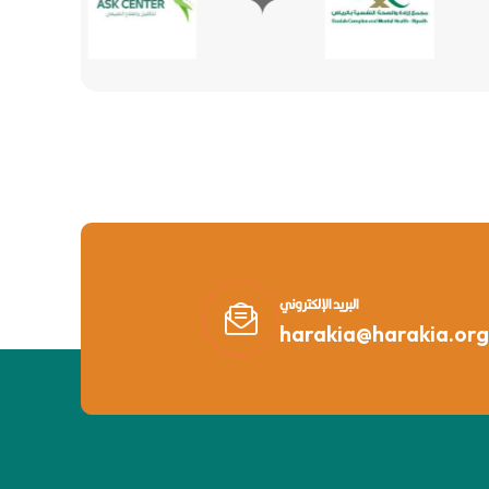
البريد الإلكتروني
harakia@harakia.org