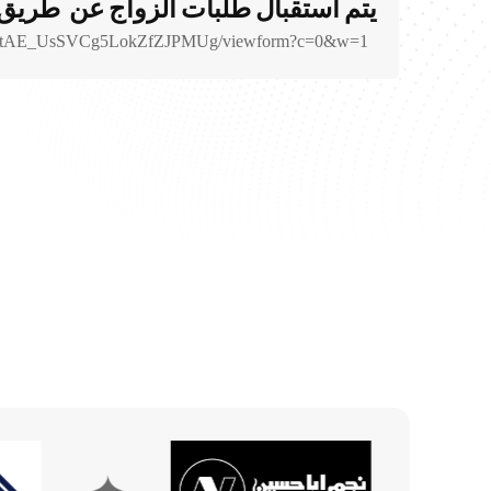
يتم أستقبال طلبات الزواج عن طريق بر
-vqtAE_UsSVCg5LokZfZJPMUg/viewform?c=0&w=1
✦