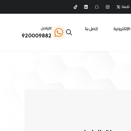
تابعنا :
الإلكترونية
إتصل بنا
للتواصل
920009882