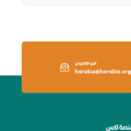
البريد الإلكتروني
harakia@harakia.org
نصة اكس