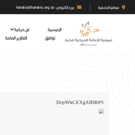
موقع الجمعية
بريد إلكتروني : harakia@harakia.org.sa
الرئيسية
عن حركية
توافق
التقارير العامة
DrpWhCEXgAIDRPS