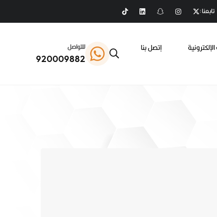
تابعنا :
الإلكترونية
إتصل بنا
للتواصل
920009882