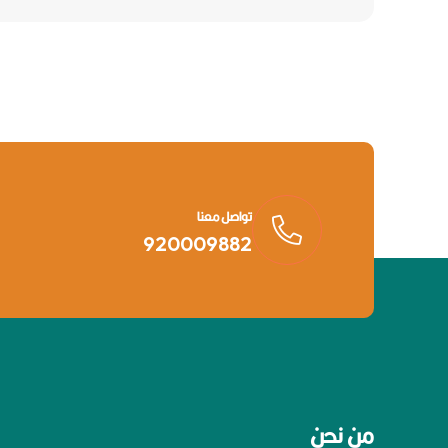
تواصل معنا
920009882
من نحن