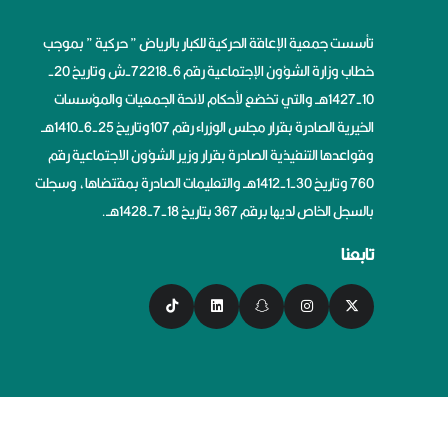
تأسست جمعية الإعاقة الحركية للكبار بالرياض ” حركية ” بموجب
خطاب وزارة الشؤون الإجتماعية رقم 6-72218-ش وتاريخ 20-
10-1427هــ والتي تخضع لأحكام لائحة الجمعيات والمؤسسات
الخيرية الصادرة بقرار مجلس الوزراء رقم 107وتاريخ 25-6-1410هــ
وقواعدها التنفيذية الصادرة بقرار وزير الشؤون الاجتماعية رقم
760 وتاريخ 30-1-1412هــ والتعليمات الصادرة بمقتضاها، وسجلت
بالسجل الخاص لديها برقم 367 بتاريخ 18-7-1428هــ.
تابعنا