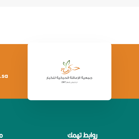
.sa
روابط تهمك
م