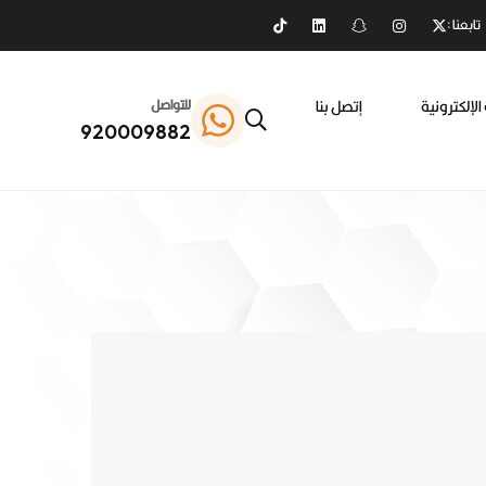
تابعنا :
الإلكترونية
إتصل بنا
للتواصل
920009882