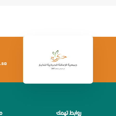
.sa
روابط تهمك
م