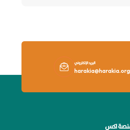
البريد الإلكتروني
harakia@harakia.org
نصة اكس