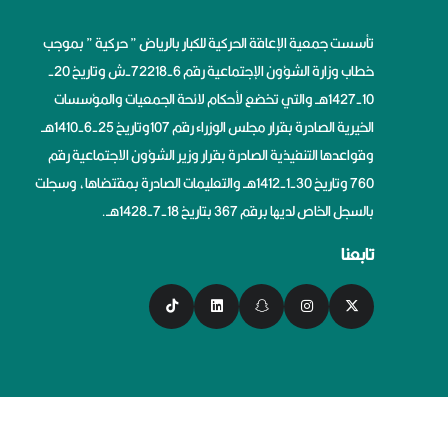
تأسست جمعية الإعاقة الحركية للكبار بالرياض ” حركية ” بموجب
خطاب وزارة الشؤون الإجتماعية رقم 6-72218-ش وتاريخ 20-
10-1427هــ والتي تخضع لأحكام لائحة الجمعيات والمؤسسات
الخيرية الصادرة بقرار مجلس الوزراء رقم 107وتاريخ 25-6-1410هــ
وقواعدها التنفيذية الصادرة بقرار وزير الشؤون الاجتماعية رقم
760 وتاريخ 30-1-1412هــ والتعليمات الصادرة بمقتضاها، وسجلت
بالسجل الخاص لديها برقم 367 بتاريخ 18-7-1428هــ.
تابعنا