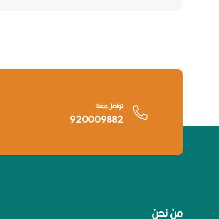
تواصل معنا
920009882
من نحن