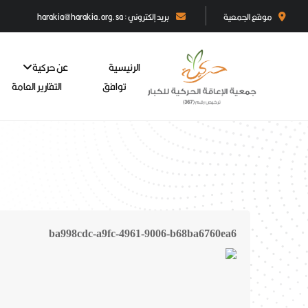
موقع الجمعية
بريد إلكتروني : harakia@harakia.org.sa
الرئيسية
عن حركية
توافق
التقارير العامة
ba998cdc-a9fc-4961-9006-b68ba6760ea6