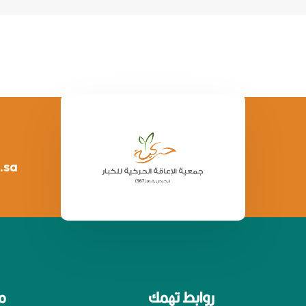
.sa
روابط تهمك
م