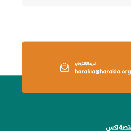
البريد الإلكتروني
harakia@harakia.org
نصة اكس