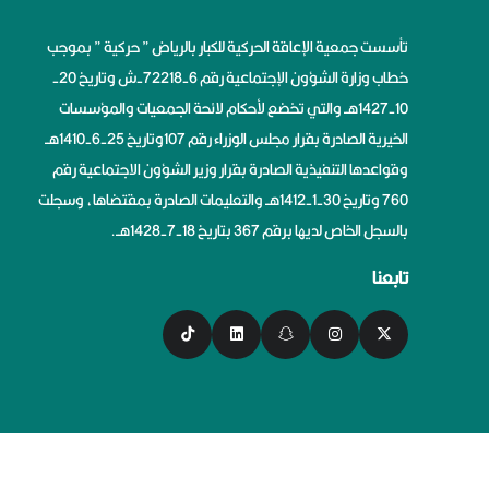
تأسست جمعية الإعاقة الحركية للكبار بالرياض ” حركية ” بموجب
خطاب وزارة الشؤون الإجتماعية رقم 6-72218-ش وتاريخ 20-
10-1427هــ والتي تخضع لأحكام لائحة الجمعيات والمؤسسات
الخيرية الصادرة بقرار مجلس الوزراء رقم 107وتاريخ 25-6-1410هــ
وقواعدها التنفيذية الصادرة بقرار وزير الشؤون الاجتماعية رقم
760 وتاريخ 30-1-1412هــ والتعليمات الصادرة بمقتضاها، وسجلت
بالسجل الخاص لديها برقم 367 بتاريخ 18-7-1428هــ.
تابعنا