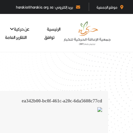
موقع الجمعية
بريد إلكتروني : harakia@harakia.org.sa
الرئيسية
عن حركية
توافق
التقارير العامة
ea342b00-bc0f-461c-a20c-6da5608c77cd