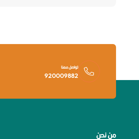
تواصل معنا
920009882
من نحن