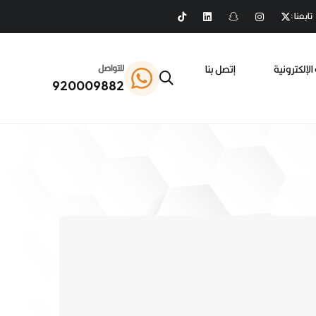
تابعنا :
الإلكترونية
إتصل بنا
للتواصل
920009882