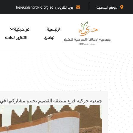
موقع الجمعية
بريد إلكتروني : harakia@harakia.org.sa
الرئيسية
عن حركية
توافق
التقارير العامة
جمعية حركية فرع منطقة القصيم تختتم مشاركتها في م