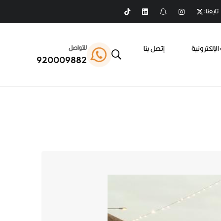
تابعنا :
الإلكترونية
إتصل بنا
للتواصل
920009882