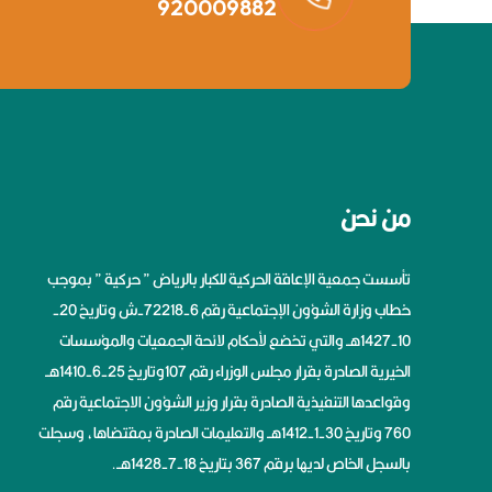
920009882
من نحن
تأسست جمعية الإعاقة الحركية للكبار بالرياض ” حركية ” بموجب
خطاب وزارة الشؤون الإجتماعية رقم 6-72218-ش وتاريخ 20-
10-1427هــ والتي تخضع لأحكام لائحة الجمعيات والمؤسسات
الخيرية الصادرة بقرار مجلس الوزراء رقم 107وتاريخ 25-6-1410هــ
وقواعدها التنفيذية الصادرة بقرار وزير الشؤون الاجتماعية رقم
760 وتاريخ 30-1-1412هــ والتعليمات الصادرة بمقتضاها، وسجلت
بالسجل الخاص لديها برقم 367 بتاريخ 18-7-1428هــ.