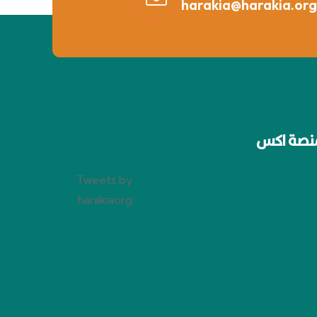
harakia@harakia.org
نصة اكس
Tweets by
harakiaorg