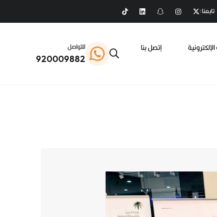
تابعنا :
الإلكترونية
إتصل بنا
للتواصل
920009882