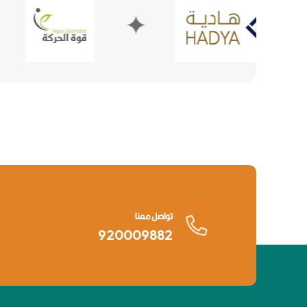
✦
تواصل معنا
920009882