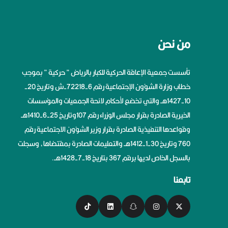
من نحن
تأسست جمعية الإعاقة الحركية للكبار بالرياض ” حركية ” بموجب
خطاب وزارة الشؤون الإجتماعية رقم 6-72218-ش وتاريخ 20-
10-1427هــ والتي تخضع لأحكام لائحة الجمعيات والمؤسسات
الخيرية الصادرة بقرار مجلس الوزراء رقم 107وتاريخ 25-6-1410هــ
وقواعدها التنفيذية الصادرة بقرار وزير الشؤون الاجتماعية رقم
760 وتاريخ 30-1-1412هــ والتعليمات الصادرة بمقتضاها، وسجلت
بالسجل الخاص لديها برقم 367 بتاريخ 18-7-1428هــ.
تابعنا