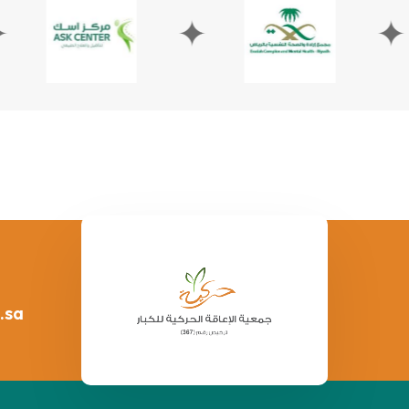
✦
✦
.sa