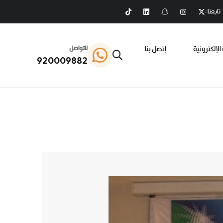
تابعنا :
الإلكترونية
إتصل بنا
للتواصل
920009882