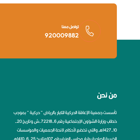
تواصل معنا
920009882
من نحن
تأسست جمعية الإعاقة الحركية للكبار بالرياض ” حركية ” بموجب
خطاب وزارة الشؤون الإجتماعية رقم 6-72218-ش وتاريخ 20-
10-1427هــ والتي تخضع لأحكام لائحة الجمعيات والمؤسسات
الخيرية الصادرة بقرار مجلس الوزراء رقم 107وتاريخ 25-6-1410هــ