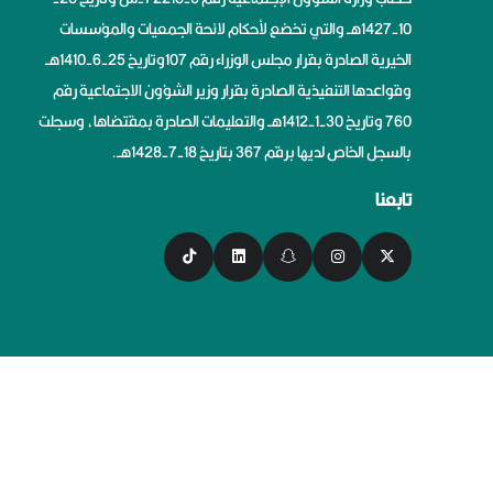
10-1427هــ والتي تخضع لأحكام لائحة الجمعيات والمؤسسات
الخيرية الصادرة بقرار مجلس الوزراء رقم 107وتاريخ 25-6-1410هــ
وقواعدها التنفيذية الصادرة بقرار وزير الشؤون الاجتماعية رقم
760 وتاريخ 30-1-1412هــ والتعليمات الصادرة بمقتضاها، وسجلت
بالسجل الخاص لديها برقم 367 بتاريخ 18-7-1428هــ.
تابعنا
سياسة الخصوصية