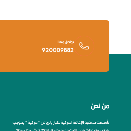
تواصل معنا
920009882
من نحن
تأسست جمعية الإعاقة الحركية للكبار بالرياض ” حركية ” بموجب
خطاب وزارة الشؤون الإجتماعية رقم 6-72218-ش وتاريخ 20-