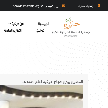
موقع الجمعية
بريد إلكتروني : harakia@harakia.org.sa
الرئيسية
عن حركية
توافق
التقارير العامة
المطوع يودع حجاج حركية لعام 1440 هـ