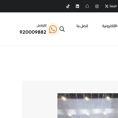
تابعنا :
الإلكترونية
إتصل بنا
للتواصل
920009882