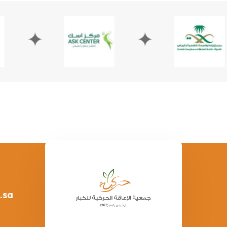
✦
✦
.sa