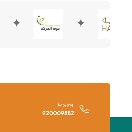
✦
تواصل معنا
920009882