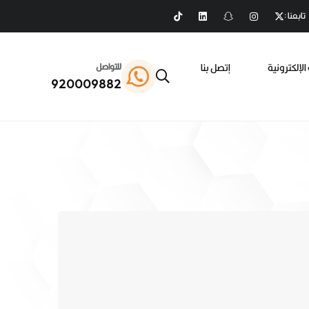
تابعنا :
الإلكترونية
إتصل بنا
للتواصل
920009882