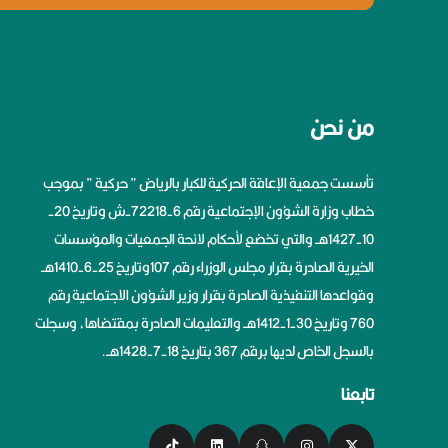
من نحن
تأسست جمعية الإعاقة الحركية للكبار بالرياض ” حركية ” بموجب
خطاب وزارة الشؤون الإجتماعية رقم 6-72218-ش وتاريخ 20-
10-1427هــ والتي تخضع لأحكام لائحة الجمعيات والمؤسسات
الخيرية الصادرة بقرار مجلس الوزراء رقم 107وتاريخ 25-6-1410هــ
وقواعدها التنفيذية الصادرة بقرار وزير الشؤون الاجتماعية رقم
760 وتاريخ 30-1-1412هــ والتعليمات الصادرة بمقتضاها، وسجلت
بالسجل الخاص لديها برقم 367 بتاريخ 18-7-1428هــ.
تابعنا