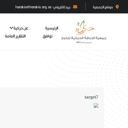
موقع الجمعية
بريد إلكتروني : harakia@harakia.org.sa
الرئيسية
عن حركية
توافق
التقارير العامة
target7