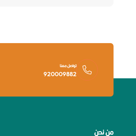
تواصل معنا
920009882
من نحن