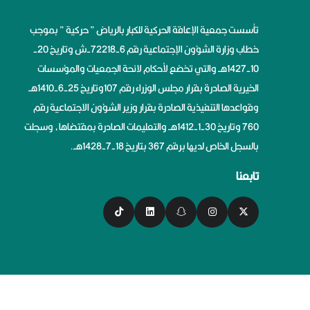
تأسست جمعية الإعاقة الحركية للكبار بالرياض ” حركية ” بموجب
خطاب وزارة الشؤون الإجتماعية رقم 6-72218-ش وتاريخ 20-
10-1427هــ والتي تخضع لأحكام لائحة الجمعيات والمؤسسات
الخيرية الصادرة بقرار مجلس الوزراء رقم 107وتاريخ 25-6-1410هــ
وقواعدها التنفيذية الصادرة بقرار وزير الشؤون الاجتماعية رقم
760 وتاريخ 30-1-1412هــ والتعليمات الصادرة بمقتضاها، وسجلت
بالسجل الخاص لديها برقم 367 بتاريخ 18-7-1428هــ.
تابعنا