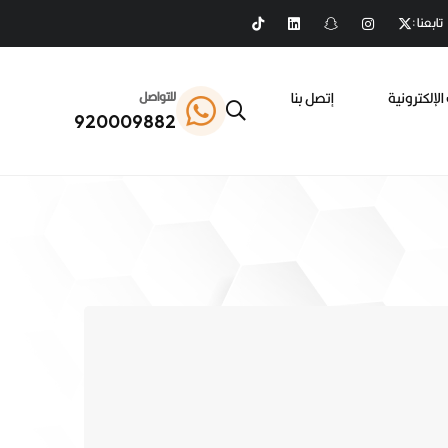
تابعنا :
الإلكترونية
إتصل بنا
للتواصل
920009882