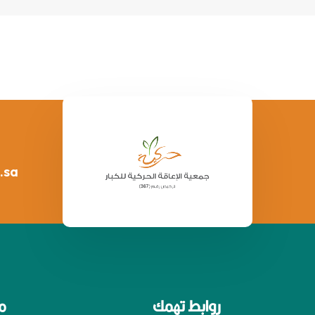
.sa
روابط تهمك
م