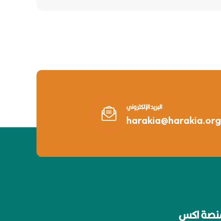
البريد الإلكتروني
harakia@harakia.org
نصة اكس