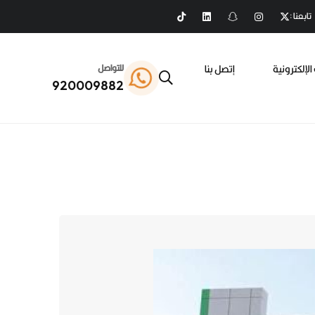
تابعنا :
الإلكترونية
إتصل بنا
للتواصل
920009882