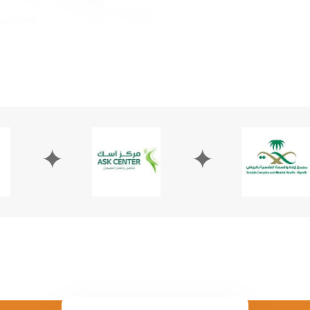
✦
✦
✦