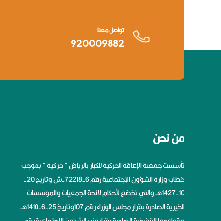
تواصل معنا
920009882
من نحن
تأسست جمعية الإعاقة الحركية للكبار بالرياض ” حركية ” بموجب
خطاب وزارة الشؤون الإجتماعية رقم 6-72218-ش وتاريخ 20-
10-1427هــ والتي تخضع لأحكام لائحة الجمعيات والمؤسسات
الخيرية الصادرة بقرار مجلس الوزراء رقم 107وتاريخ 25-6-1410هــ
وقواعدها التنفيذية الصادرة بقرار وزير الشؤون الاجتماعية رقم