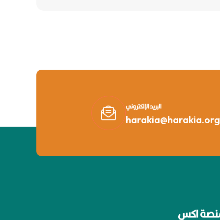
البريد الإلكتروني
harakia@harakia.org
نصة اكس