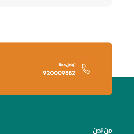
تواصل معنا
920009882
من نحن