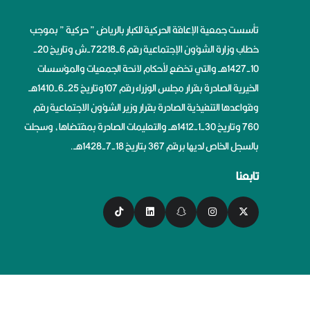
تأسست جمعية الإعاقة الحركية للكبار بالرياض ” حركية ” بموجب
خطاب وزارة الشؤون الإجتماعية رقم 6-72218-ش وتاريخ 20-
10-1427هــ والتي تخضع لأحكام لائحة الجمعيات والمؤسسات
الخيرية الصادرة بقرار مجلس الوزراء رقم 107وتاريخ 25-6-1410هــ
وقواعدها التنفيذية الصادرة بقرار وزير الشؤون الاجتماعية رقم
760 وتاريخ 30-1-1412هــ والتعليمات الصادرة بمقتضاها، وسجلت
بالسجل الخاص لديها برقم 367 بتاريخ 18-7-1428هــ.
تابعنا