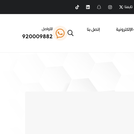
تابعنا :
الإلكترونية
إتصل بنا
للتواصل
920009882