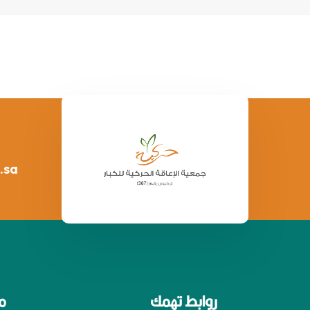
.sa
روابط تهمك
م