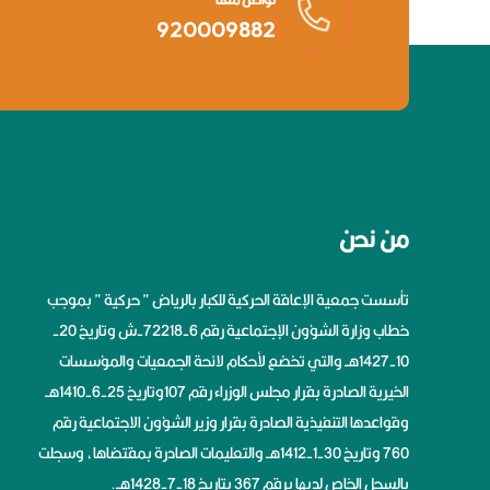
920009882
من نحن
تأسست جمعية الإعاقة الحركية للكبار بالرياض ” حركية ” بموجب
خطاب وزارة الشؤون الإجتماعية رقم 6-72218-ش وتاريخ 20-
10-1427هــ والتي تخضع لأحكام لائحة الجمعيات والمؤسسات
الخيرية الصادرة بقرار مجلس الوزراء رقم 107وتاريخ 25-6-1410هــ
وقواعدها التنفيذية الصادرة بقرار وزير الشؤون الاجتماعية رقم
760 وتاريخ 30-1-1412هــ والتعليمات الصادرة بمقتضاها، وسجلت
بالسجل الخاص لديها برقم 367 بتاريخ 18-7-1428هــ.