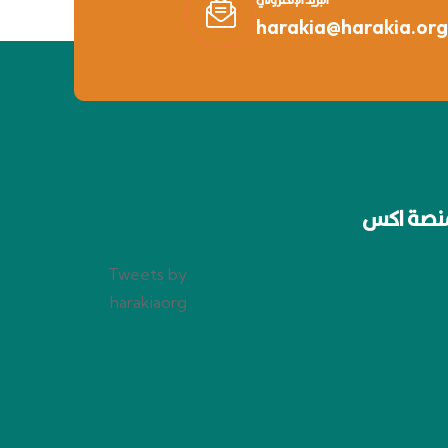
harakia@harakia.org
نصة اكس
Tweets by
harakiaorg