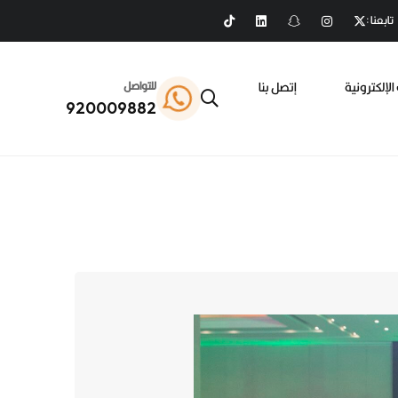
تابعنا :
الإلكترونية
إتصل بنا
للتواصل
920009882