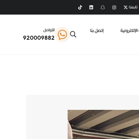
تابعنا :
الإلكترونية
إتصل بنا
للتواصل
920009882