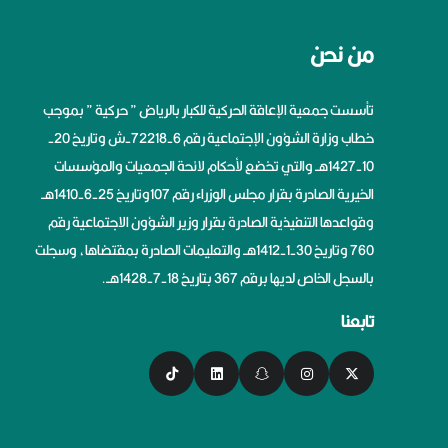
من نحن
تأسست جمعية الإعاقة الحركية للكبار بالرياض ” حركية ” بموجب
خطاب وزارة الشؤون الإجتماعية رقم 6-72218-ش وتاريخ 20-
10-1427هــ والتي تخضع لأحكام لائحة الجمعيات والمؤسسات
الخيرية الصادرة بقرار مجلس الوزراء رقم 107وتاريخ 25-6-1410هــ
وقواعدها التنفيذية الصادرة بقرار وزير الشؤون الاجتماعية رقم
760 وتاريخ 30-1-1412هــ والتعليمات الصادرة بمقتضاها، وسجلت
بالسجل الخاص لديها برقم 367 بتاريخ 18-7-1428هــ.
تابعنا