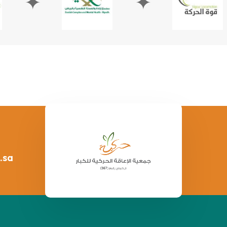
✦
.sa