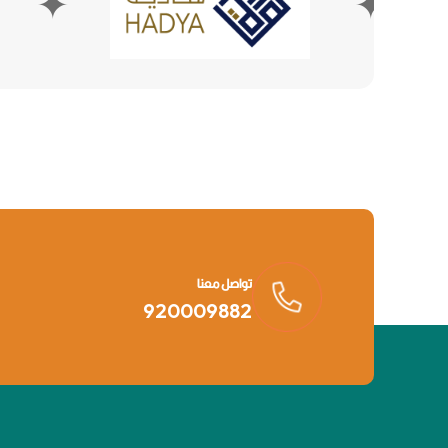
✦
✦
تواصل معنا
920009882