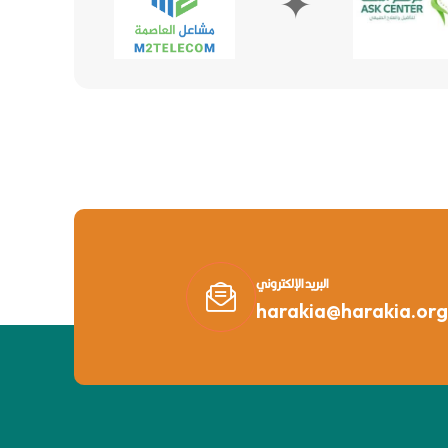
✦
✦
البريد الإلكتروني
harakia@harakia.org