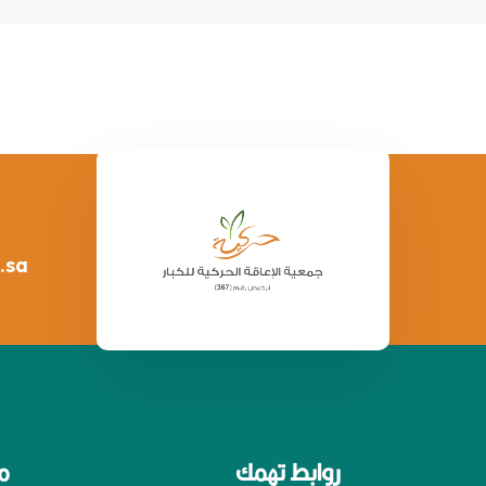
.sa
روابط تهمك
م