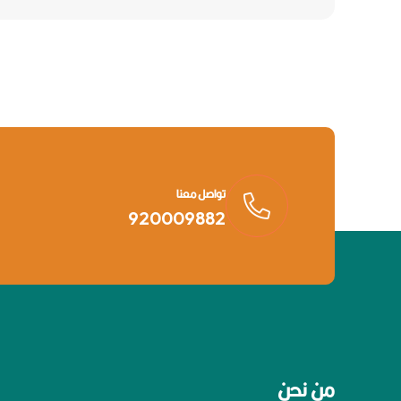
تواصل معنا
920009882
من نحن