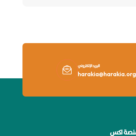
البريد الإلكتروني
harakia@harakia.org
نصة اكس