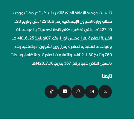
تأسست جمعية الإعاقة الحركية للكبار بالرياض ” حركية ” بموجب
خطاب وزارة الشؤون الإجتماعية رقم 6-72218-ش وتاريخ 20-
10-1427هــ والتي تخضع لأحكام لائحة الجمعيات والمؤسسات
الخيرية الصادرة بقرار مجلس الوزراء رقم 107وتاريخ 25-6-1410هــ
وقواعدها التنفيذية الصادرة بقرار وزير الشؤون الاجتماعية رقم
760 وتاريخ 30-1-1412هــ والتعليمات الصادرة بمقتضاها، وسجلت
بالسجل الخاص لديها برقم 367 بتاريخ 18-7-1428هــ.
تابعنا