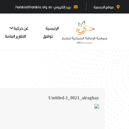
موقع الجمعية
بريد إلكتروني : harakia@harakia.org.sa
الرئيسية
عن حركية
توافق
التقارير العامة
Untitled-1_0021_alraghay