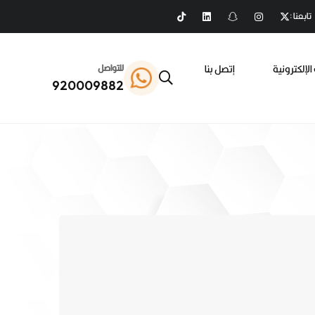
تابعنا :
الإلكترونية
إتصل بنا
للتواصل
920009882