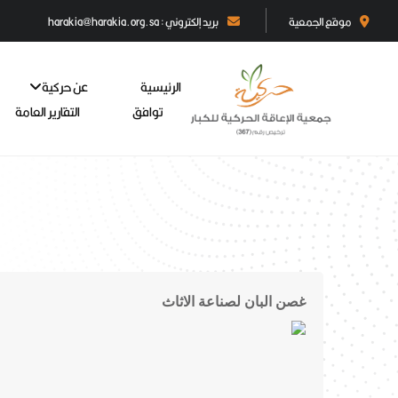
موقع الجمعية
بريد إلكتروني : harakia@harakia.org.sa
الرئيسية
عن حركية
توافق
التقارير العامة
غصن البان لصناعة الاثاث