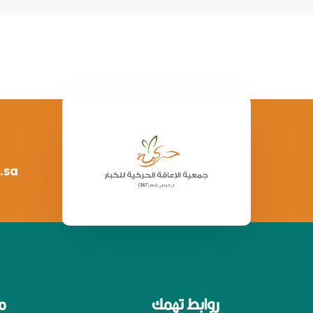
.sa
روابط تهمك
م