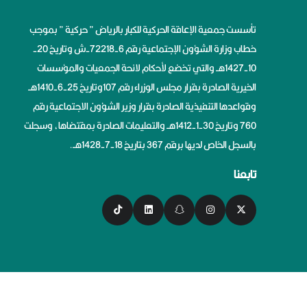
تأسست جمعية الإعاقة الحركية للكبار بالرياض ” حركية ” بموجب
خطاب وزارة الشؤون الإجتماعية رقم 6-72218-ش وتاريخ 20-
10-1427هــ والتي تخضع لأحكام لائحة الجمعيات والمؤسسات
الخيرية الصادرة بقرار مجلس الوزراء رقم 107وتاريخ 25-6-1410هــ
وقواعدها التنفيذية الصادرة بقرار وزير الشؤون الاجتماعية رقم
760 وتاريخ 30-1-1412هــ والتعليمات الصادرة بمقتضاها، وسجلت
بالسجل الخاص لديها برقم 367 بتاريخ 18-7-1428هــ.
تابعنا