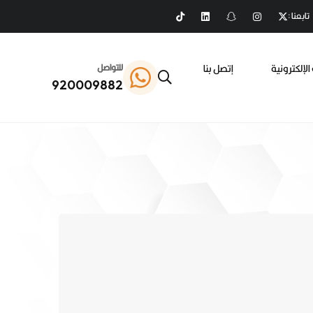
تابعنا :
الإلكترونية
إتصل بنا
للتواصل
920009882