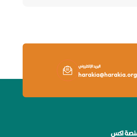
البريد الإلكتروني
harakia@harakia.org
نصة اكس