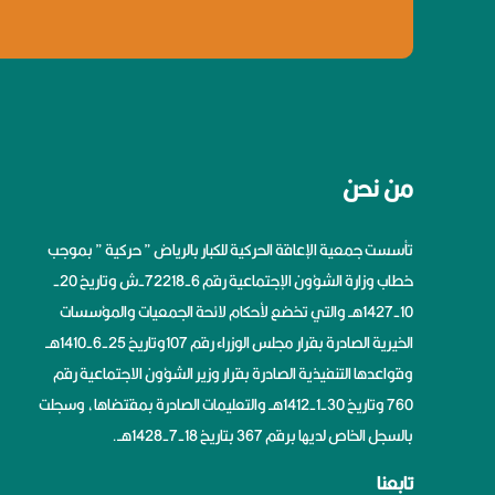
من نحن
تأسست جمعية الإعاقة الحركية للكبار بالرياض ” حركية ” بموجب
خطاب وزارة الشؤون الإجتماعية رقم 6-72218-ش وتاريخ 20-
10-1427هــ والتي تخضع لأحكام لائحة الجمعيات والمؤسسات
الخيرية الصادرة بقرار مجلس الوزراء رقم 107وتاريخ 25-6-1410هــ
وقواعدها التنفيذية الصادرة بقرار وزير الشؤون الاجتماعية رقم
760 وتاريخ 30-1-1412هــ والتعليمات الصادرة بمقتضاها، وسجلت
بالسجل الخاص لديها برقم 367 بتاريخ 18-7-1428هــ.
تابعنا