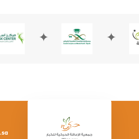
✦
✦
.sa