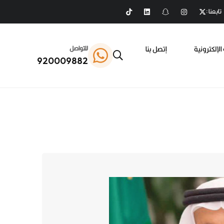
تابعنا :
الإلكترونية
إتصل بنا
للتواصل
920009882