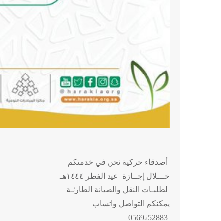
أصدقاء حركية نحن في خدمتكم
خـــلال إجــازة عيد الفطر ١٤٤٤هـ
لطلبـات النقل والصيانة الطارئـة
يمكنكم التواصل واتساب
0569252883