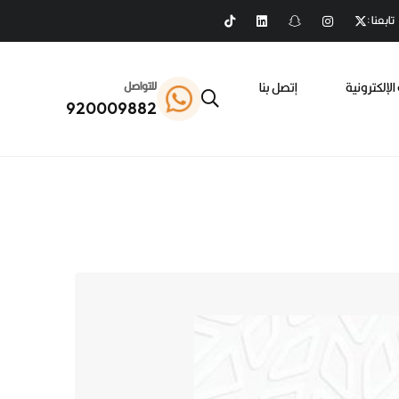
تابعنا :
الإلكترونية
إتصل بنا
للتواصل
920009882