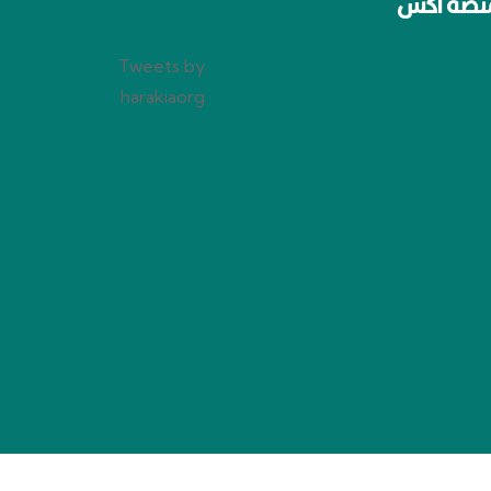
نصة اكس
Tweets by
harakiaorg