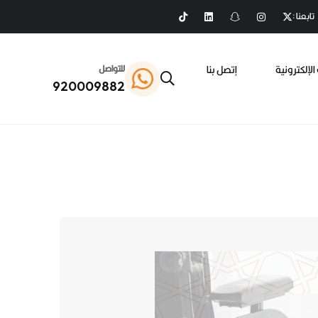
تابعنا :
الإلكترونية
إتصل بنا
للتواصل
920009882