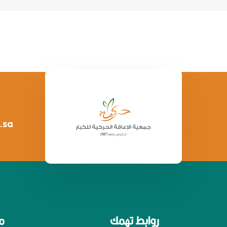
.sa
روابط تهمك
م