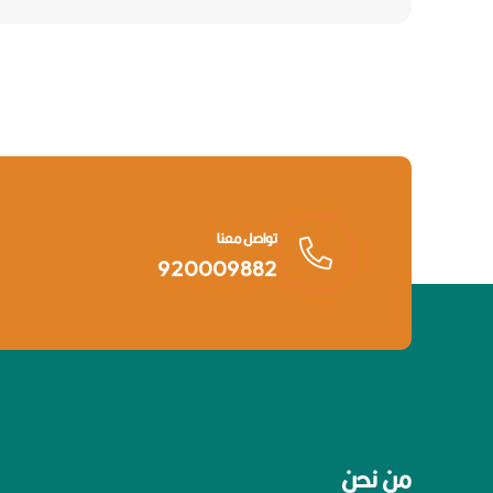
تواصل معنا
920009882
من نحن