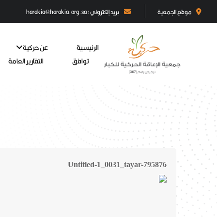
موقع الجمعية
بريد إلكتروني : harakia@harakia.org.sa
الرئيسية
عن حركية
توافق
التقارير العامة
Untitled-1_0031_tayar-795876