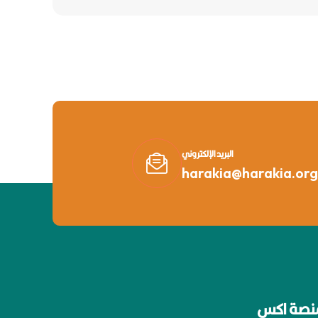
البريد الإلكتروني
harakia@harakia.org
نصة اكس