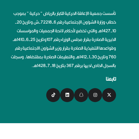
تأسست جمعية الإعاقة الحركية للكبار بالرياض ” حركية ” بموجب
خطاب وزارة الشؤون الإجتماعية رقم 6-72218-ش وتاريخ 20-
10-1427هــ والتي تخضع لأحكام لائحة الجمعيات والمؤسسات
الخيرية الصادرة بقرار مجلس الوزراء رقم 107وتاريخ 25-6-1410هــ
وقواعدها التنفيذية الصادرة بقرار وزير الشؤون الاجتماعية رقم
760 وتاريخ 30-1-1412هــ والتعليمات الصادرة بمقتضاها، وسجلت
بالسجل الخاص لديها برقم 367 بتاريخ 18-7-1428هــ.
تابعنا