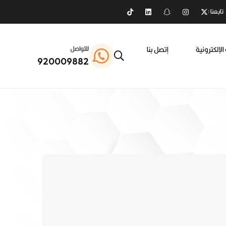
تابعنا :
الإلكترونية
إتصل بنا
للتواصل
920009882