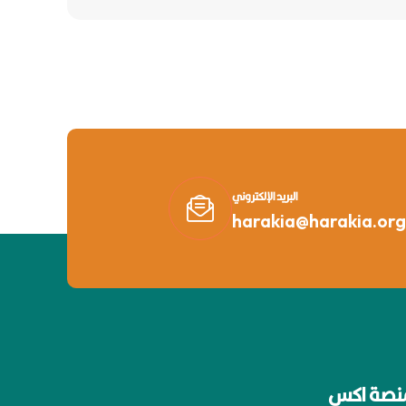
البريد الإلكتروني
harakia@harakia.org
نصة اكس