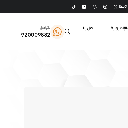
تابعنا :
الإلكترونية
إتصل بنا
للتواصل
920009882