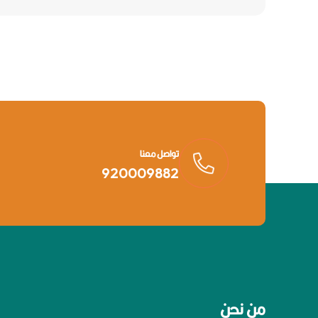
تواصل معنا
920009882
من نحن