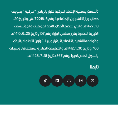
تأسست جمعية الإعاقة الحركية للكبار بالرياض ” حركية ” بموجب
خطاب وزارة الشؤون الإجتماعية رقم 6-72218-ش وتاريخ 20-
10-1427هــ والتي تخضع لأحكام لائحة الجمعيات والمؤسسات
الخيرية الصادرة بقرار مجلس الوزراء رقم 107وتاريخ 25-6-1410هــ
وقواعدها التنفيذية الصادرة بقرار وزير الشؤون الاجتماعية رقم
760 وتاريخ 30-1-1412هــ والتعليمات الصادرة بمقتضاها، وسجلت
بالسجل الخاص لديها برقم 367 بتاريخ 18-7-1428هــ.
تابعنا