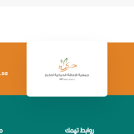
.sa
روابط تهمك
م