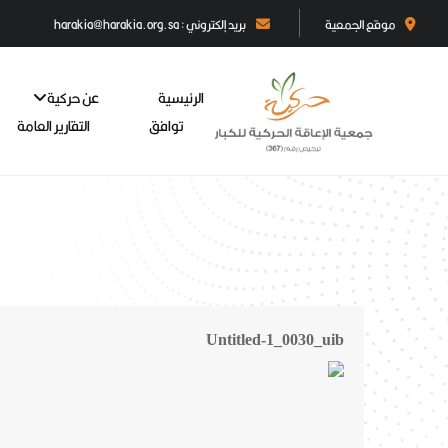
موقع الجمعية
بريد إلكتروني : harakia@harakia.org.sa
الرئيسية
عن حركية
توافق
التقارير العامة
Untitled-1_0030_uib