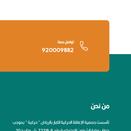
تواصل معنا
920009882
من نحن
تأسست جمعية الإعاقة الحركية للكبار بالرياض ” حركية ” بموجب
خطاب وزارة الشؤون الإجتماعية رقم 6-72218-ش وتاريخ 20-