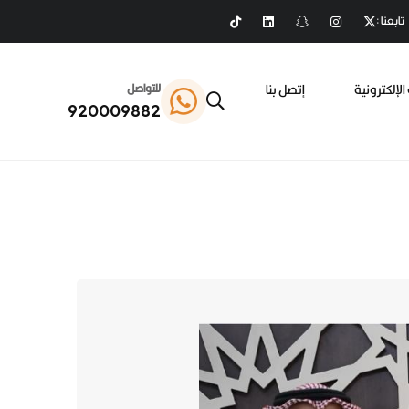
تابعنا :
الإلكترونية
إتصل بنا
للتواصل
920009882