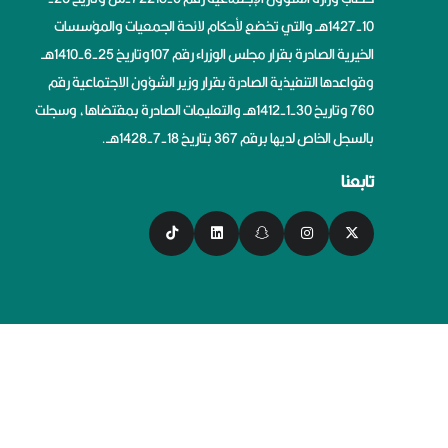
10-1427هــ والتي تخضع لأحكام لائحة الجمعيات والمؤسسات
الخيرية الصادرة بقرار مجلس الوزراء رقم 107وتاريخ 25-6-1410هــ
وقواعدها التنفيذية الصادرة بقرار وزير الشؤون الاجتماعية رقم
760 وتاريخ 30-1-1412هــ والتعليمات الصادرة بمقتضاها، وسجلت
بالسجل الخاص لديها برقم 367 بتاريخ 18-7-1428هــ.
تابعنا
سياسة الخصوصية