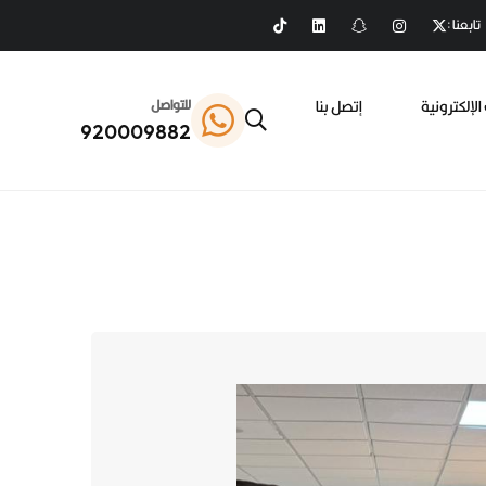
تابعنا :
الإلكترونية
إتصل بنا
للتواصل
920009882