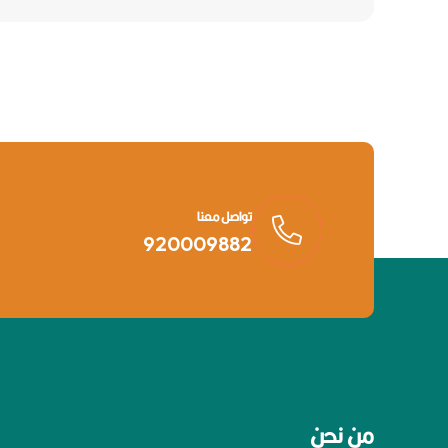
تواصل معنا
920009882
من نحن