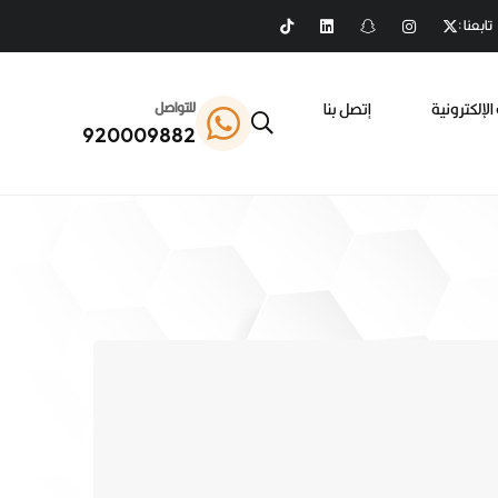
تابعنا :
الإلكترونية
إتصل بنا
للتواصل
920009882