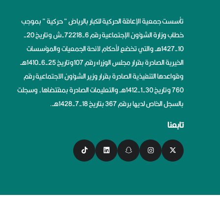
تأسست جمعية الإعاقة الحركية للكبار بالرياض ” حركية ” بموجب
خطاب وزارة الشؤون الإجتماعية رقم 6-72218-ش وتاريخ 20-
10-1427هــ والتي تخضع لأحكام لائحة الجمعيات والمؤسسات
الخيرية الصادرة بقرار مجلس الوزراء رقم 107وتاريخ 25-6-1410هــ
وقواعدها التنفيذية الصادرة بقرار وزير الشؤون الاجتماعية رقم
760 وتاريخ 30-1-1412هــ والتعليمات الصادرة بمقتضاها، وسجلت
بالسجل الخاص لديها برقم 367 بتاريخ 18-7-1428هــ.
تابعنا