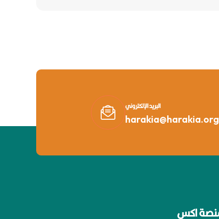
البريد الإلكتروني
harakia@harakia.org
نصة اكس