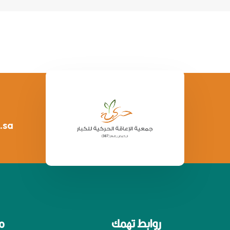
.sa
روابط تهمك
م