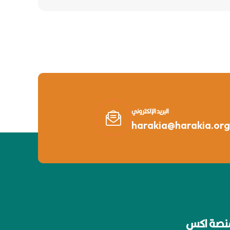
البريد الإلكتروني
harakia@harakia.org
نصة اكس