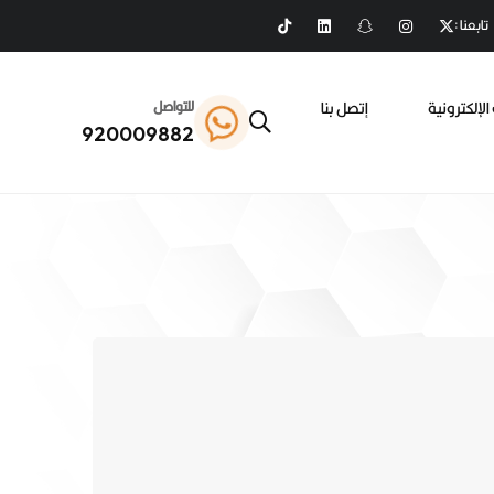
تابعنا :
الإلكترونية
إتصل بنا
للتواصل
920009882