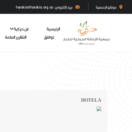
موقع الجمعية
بريد إلكتروني : harakia@harakia.org.sa
الرئيسية
عن حركية
توافق
التقارير العامة
HOTELA