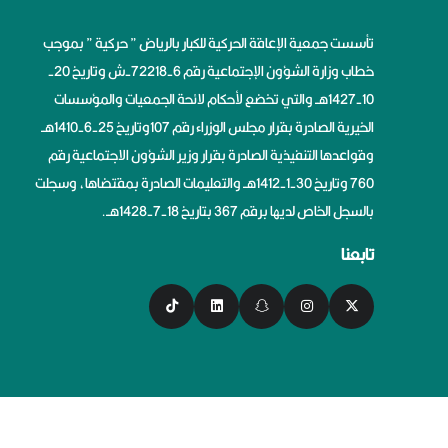
تأسست جمعية الإعاقة الحركية للكبار بالرياض ” حركية ” بموجب
خطاب وزارة الشؤون الإجتماعية رقم 6-72218-ش وتاريخ 20-
10-1427هــ والتي تخضع لأحكام لائحة الجمعيات والمؤسسات
الخيرية الصادرة بقرار مجلس الوزراء رقم 107وتاريخ 25-6-1410هــ
وقواعدها التنفيذية الصادرة بقرار وزير الشؤون الاجتماعية رقم
760 وتاريخ 30-1-1412هــ والتعليمات الصادرة بمقتضاها، وسجلت
بالسجل الخاص لديها برقم 367 بتاريخ 18-7-1428هــ.
تابعنا