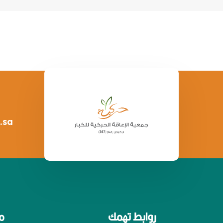
.sa
روابط تهمك
م