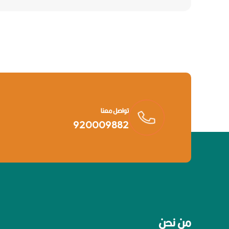
تواصل معنا
920009882
من نحن