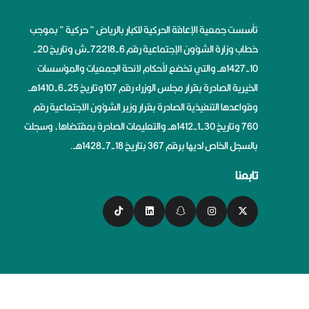
تأسست جمعية الإعاقة الحركية للكبار بالرياض ” حركية ” بموجب
خطاب وزارة الشؤون الإجتماعية رقم 6-72218-ش وتاريخ 20-
10-1427هــ والتي تخضع لأحكام لائحة الجمعيات والمؤسسات
الخيرية الصادرة بقرار مجلس الوزراء رقم 107وتاريخ 25-6-1410هــ
وقواعدها التنفيذية الصادرة بقرار وزير الشؤون الاجتماعية رقم
760 وتاريخ 30-1-1412هــ والتعليمات الصادرة بمقتضاها، وسجلت
بالسجل الخاص لديها برقم 367 بتاريخ 18-7-1428هــ.
تابعنا