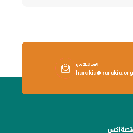
البريد الإلكتروني
harakia@harakia.org
نصة اكس