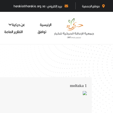
موقع الجمعية
بريد إلكتروني : harakia@harakia.org.sa
الرئيسية
عن حركية
توافق
التقارير العامة
moltaka 1