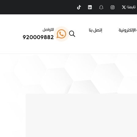
تابعنا :
الإلكترونية
إتصل بنا
للتواصل
920009882