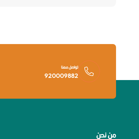
تواصل معنا
920009882
من نحن