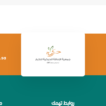
.sa
روابط تهمك
م