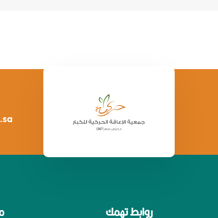
.sa
روابط تهمك
م