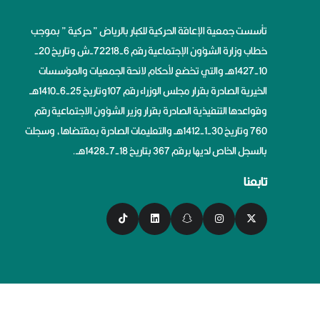
تأسست جمعية الإعاقة الحركية للكبار بالرياض ” حركية ” بموجب
خطاب وزارة الشؤون الإجتماعية رقم 6-72218-ش وتاريخ 20-
10-1427هــ والتي تخضع لأحكام لائحة الجمعيات والمؤسسات
الخيرية الصادرة بقرار مجلس الوزراء رقم 107وتاريخ 25-6-1410هــ
وقواعدها التنفيذية الصادرة بقرار وزير الشؤون الاجتماعية رقم
760 وتاريخ 30-1-1412هــ والتعليمات الصادرة بمقتضاها، وسجلت
بالسجل الخاص لديها برقم 367 بتاريخ 18-7-1428هــ.
تابعنا