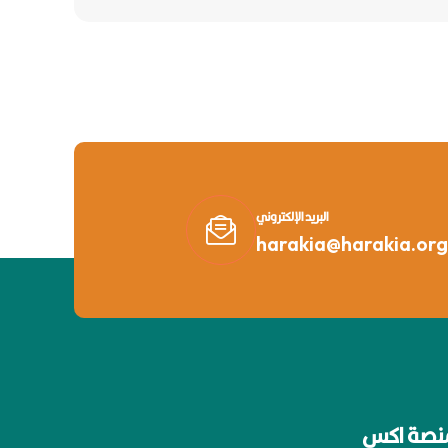
البريد الإلكتروني
harakia@harakia.org
نصة اكس