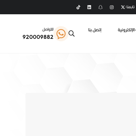
تابعنا :
الإلكترونية
إتصل بنا
للتواصل
920009882