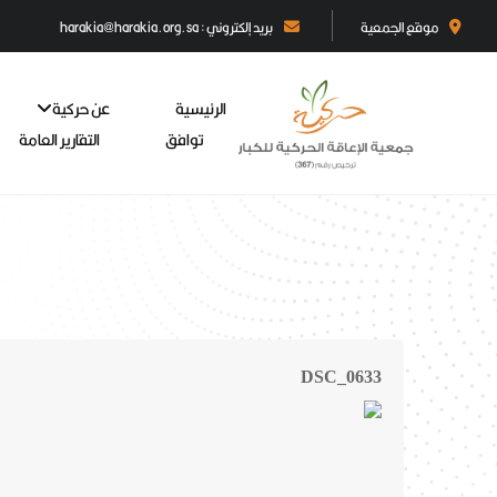
موقع الجمعية
بريد إلكتروني : harakia@harakia.org.sa
الرئيسية
عن حركية
توافق
التقارير العامة
DSC_0633