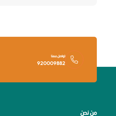
تواصل معنا
920009882
من نحن