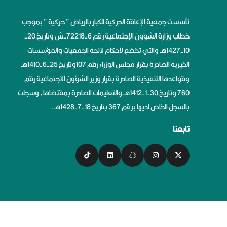
تأسست جمعية الإعاقة الحركية للكبار بالرياض ” حركية ” بموجب
خطاب وزارة الشؤون الإجتماعية رقم 6-72218-ش وتاريخ 20-
10-1427هــ والتي تخضع لأحكام لائحة الجمعيات والمؤسسات
الخيرية الصادرة بقرار مجلس الوزراء رقم 107وتاريخ 25-6-1410هــ
وقواعدها التنفيذية الصادرة بقرار وزير الشؤون الاجتماعية رقم
760 وتاريخ 30-1-1412هــ والتعليمات الصادرة بمقتضاها، وسجلت
بالسجل الخاص لديها برقم 367 بتاريخ 18-7-1428هــ.
تابعنا