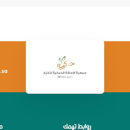
.sa
روابط تهمك
م