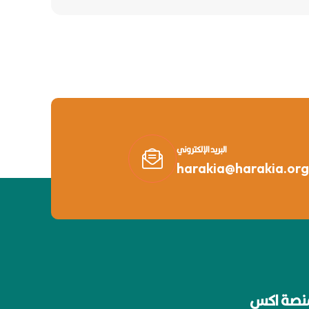
البريد الإلكتروني
harakia@harakia.org
نصة اكس