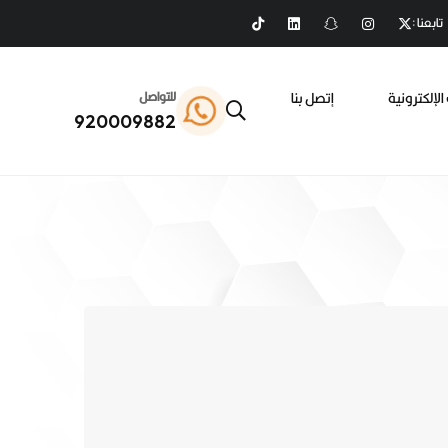
تابعنا :
الإلكترونية
إتصل بنا
للتواصل
920009882