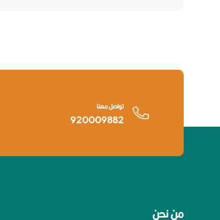
تواصل معنا
920009882
من نحن