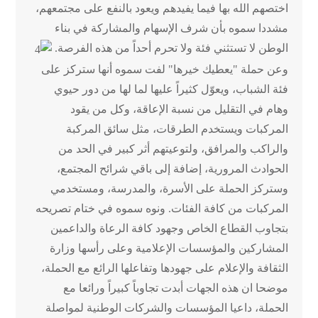
اختصهم الله بها فيما يفيدهم ويعود بالنفع على مجتمعهم،
مشددا سموه بأن شرف الإسهام والمشاركة في بناء
الوطن لا تستثني فئة ولا تحرم أحداً من هذه الفرصة.
وعن حملة "يعطيك خيرها" لفت سموه أنها ستركز على
فئة الشباب، ويعوّل كثيراً عليها لما لها من دور حيوي
وهام في التقليل من نسبة الإعاقة، وكل من يقود
المركبات ويستخدم الطرقات، مثل سائق المركبة
والراكب والمرافق، ولتوعيتهم أثر كبير في الحد من
الحوادث المرورية، إضافة إلى باقي شرائح المجتمع،
وستركز الحملة على الأسرة، والمدرسة، ومستخدمي
المركبات من كافة الفئات. ونوه سموه في ختام تصريحه
بتجاوب القطاع الخاص وجهود كافة الرعاة والداعمين
المشاركين والمؤسسات الإعلامية وعلى رأسها وزارة
الثقافة والإعلام على جهودها وتفاعلها الرائع مع الحملة،
موضحا ان هذه الجهات أبدت تجاوباً كبيراً ورائعا مع
الحملة، داعيا المؤسسات والشركات الوطنية لمواصلة