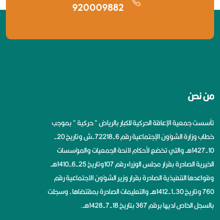
920009882
من نحن
تأسست جمعية الإعاقة الحركية للكبار بالرياض ” حركية ” بموجب
خطاب وزارة الشؤون الإجتماعية رقم 6-72218-ش وتاريخ 20-
10-1427هــ والتي تخضع لأحكام لائحة الجمعيات والمؤسسات
الخيرية الصادرة بقرار مجلس الوزراء رقم 107وتاريخ 25-6-1410هــ
وقواعدها التنفيذية الصادرة بقرار وزير الشؤون الاجتماعية رقم
760 وتاريخ 30-1-1412هــ والتعليمات الصادرة بمقتضاها، وسجلت
بالسجل الخاص لديها برقم 367 بتاريخ 18-7-1428هــ.