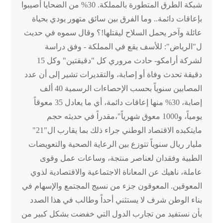
شبكة الطرق المتطورة بالمملكة. 30% من الضحايا أصيبوا
بإعاقات دائمة.. وما الفرق بين سائق متهور يودي بحياة
عائلة وآخر يحمل السلاح ليقتلها!؟ وقال سموه في حديث
ل"الرياض": للأسف يقع في المملكة - وفق دراسة
لشركة أرامكو- حادث مروري كل "دقيقتين" وكل 15
دقيقة تحدث وفاة أو إصابة، والتقديرات تشير إلى أن عدد
المصابين سنوياً بحسب الإحصاءات الرسمية 40 ألف
إصابة، 30% منها إعاقات دائمة، أي ما يعادل 35 معوقاً
يومياً، و1000 معوق شهرياً"،مقدراً في حديثه حجم
مايتكبده الاقتصاد الوطني جراء ذلك بما يقارب ال"21"
مليار ريال سنوياً تتوزع بين الرعاية الصحية والتعويضات
الطبية وفقدان لعناصر منتجة، وساعات عمل وقوى
عاملة، ناهيك عن المعاناة الاجتماعية والاقتصادية لذوي
المعوقين. المعوقون جزء من نسيج المجتمع والإسهام في
بناء الوطن شرف لا يستثني أحداً وطالب في هذا الصدد
بأن نستفيد من تجارب الدول التي خفضت بشكل كبير من