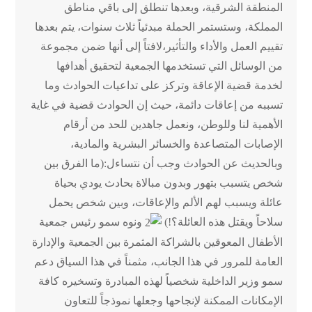
المنطقة الشرقية، وبعدها تنطلق إلى باقي مناطق
المملكة، وستستمر الحملة مبدئياً ثلاث سنوات، يتم بعدها
تقييم العمل والأداء والتأثير،لافتاً إلى أنها ضمن مجموعة
من الوسائل التي تستخدمها الجمعية لتحقيق أهدافها
لخدمة قضية الإعاقة وتركز على تداعيات الحوادث وما
تسببه من إعاقات دائمة، حيث إن الحوادث قضية في غاية
الأهمية لنا وللوطن، ونعمل جاهدين للحد من أرقام
الإصابات المتصاعدة والخسائر البشرية والمادية،
وبالحديث عن الحوادث وجب أن نتساءل:(ما الفرق بين
شخص يتسبب بتهور وبدون مبالاة بحادث يودي بحياة
عائلة ويسبب لهم الألم والإعاقات، وبين شخص يحمل
سلاحاً ويقتل هذه العائلة؟!)
ونوه سمو رئيس جمعية
الأطفال المعوقين بالشراكة المثمرة بين الجمعية والإدارة
العامة للمرور في هذا الجانب، مثمناً في هذا السياق دعم
سمو وزير الداخلية شخصياً لهذه المبادرة وتسخيره كافة
الإمكانات الممكنة لإنجاحها وجعلها نموذجاً للتعاون