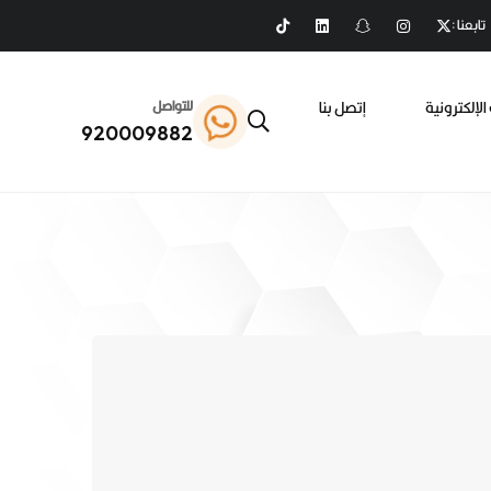
تابعنا :
الإلكترونية
إتصل بنا
للتواصل
920009882