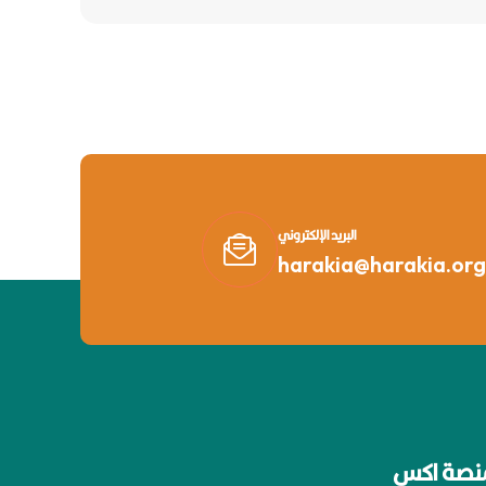
البريد الإلكتروني
harakia@harakia.org
نصة اكس