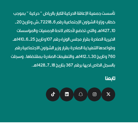
تأسست جمعية الإعاقة الحركية للكبار بالرياض ” حركية ” بموجب
خطاب وزارة الشؤون الإجتماعية رقم 6-72218-ش وتاريخ 20-
10-1427هــ والتي تخضع لأحكام لائحة الجمعيات والمؤسسات
الخيرية الصادرة بقرار مجلس الوزراء رقم 107وتاريخ 25-6-1410هــ
وقواعدها التنفيذية الصادرة بقرار وزير الشؤون الاجتماعية رقم
760 وتاريخ 30-1-1412هــ والتعليمات الصادرة بمقتضاها، وسجلت
بالسجل الخاص لديها برقم 367 بتاريخ 18-7-1428هــ.
تابعنا