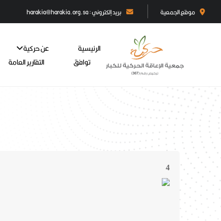
موقع الجمعية
بريد إلكتروني : harakia@harakia.org.sa
الرئيسية
عن حركية
توافق
التقارير العامة
4