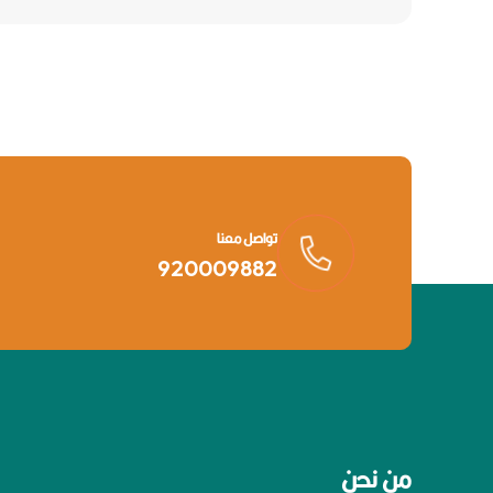
تواصل معنا
920009882
من نحن