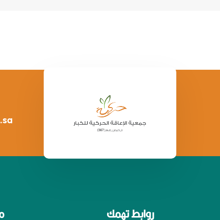
.sa
روابط تهمك
م