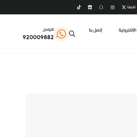
تابعنا :
الإلكترونية
إتصل بنا
للتواصل
920009882