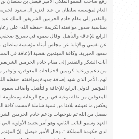
رفع صاحب السمو الملكي الأمير فيصل بن سلطان بن عبد
العام لمؤسسة سلطان بن عبد العزيز آل سعود الخيرية
والتقدير إلى مقام خادم الحرمين الشريفين الملك عبد ال
بمناسبة صدور موافقته الكريمة -حفظه الله- على رعاية
الرابع للإعاقة والتأهيل. وقال سموه في تصريح صحفي
عن نفسي وبالإنابة عن مجلس أمناء مؤسسة سلطان بن 
سعود الخيرية، وكافة المهتمين بقضية الإعاقة في المم
آيات الشكر والتقدير إلى مقام خادم الحرمين الشريفين 
من دعم ورعاية كريمين لاحتياجات المعوقين، وتوفير 
لهم، الأمر الذي شهد إضافة جديدة بموافقته -حفظه الل
المؤتمر الدولي الرابع للإعاقة والتأهيل. وأضاف سموه 
للمعوقين من نقلة نوعية في برامج الرعاية ومنظومة 
يعكس ما تعيشه بلادنا من تنمية شاملة لامست كافة ا
بفضل من الله ثم بتوجيهات ودعم خادم الحرمين الشر
العهد وسمو النائب الثاني، وهو أمر يجسد الأولوية التي ت
لدى حكومة المملكة ". وقال الأمير فيصل "إنّ المؤت