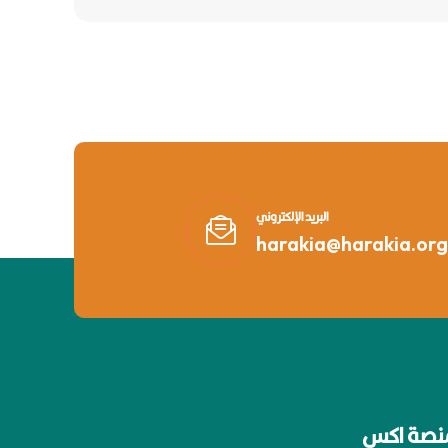
البريد الإلكتروني
harakia@harakia.org
نصة اكس