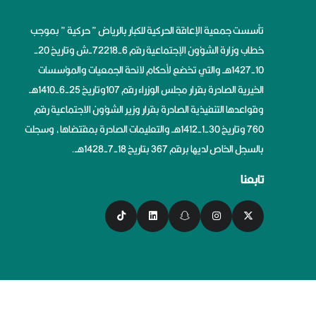
تأسست جمعية الإعاقة الحركية للكبار بالرياض ” حركية ” بموجب
خطاب وزارة الشؤون الإجتماعية رقم 6-72218-ش وتاريخ 20-
10-1427هــ والتي تخضع لأحكام لائحة الجمعيات والمؤسسات
الخيرية الصادرة بقرار مجلس الوزراء رقم 107وتاريخ 25-6-1410هــ
وقواعدها التنفيذية الصادرة بقرار وزير الشؤون الاجتماعية رقم
760 وتاريخ 30-1-1412هــ والتعليمات الصادرة بمقتضاها، وسجلت
بالسجل الخاص لديها برقم 367 بتاريخ 18-7-1428هــ.
تابعنا