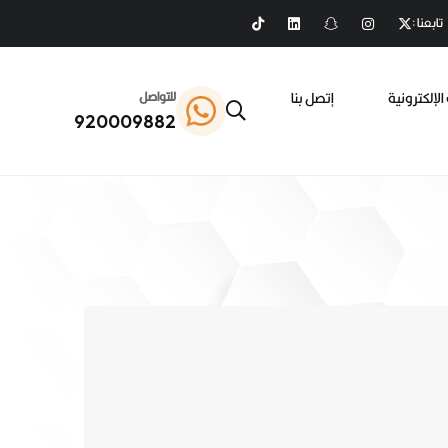
تابعنا :
الإلكترونية
إتصل بنا
للتواصل
920009882