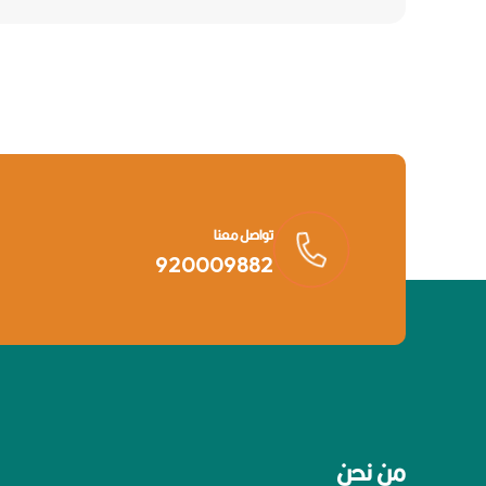
تواصل معنا
920009882
من نحن