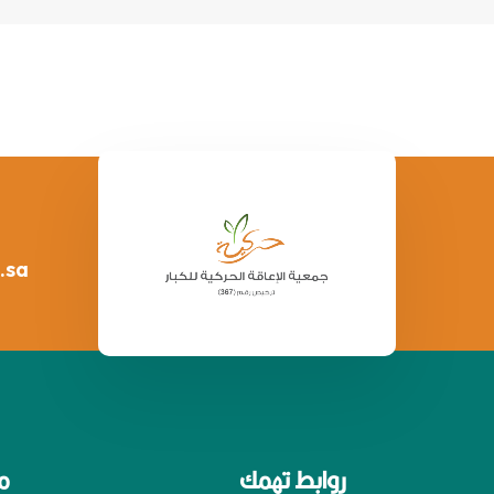
.sa
روابط تهمك
م