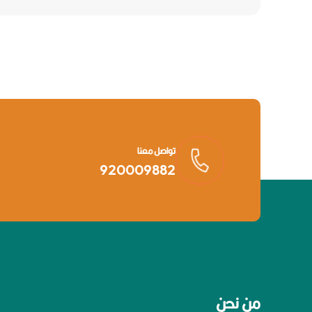
تواصل معنا
920009882
من نحن