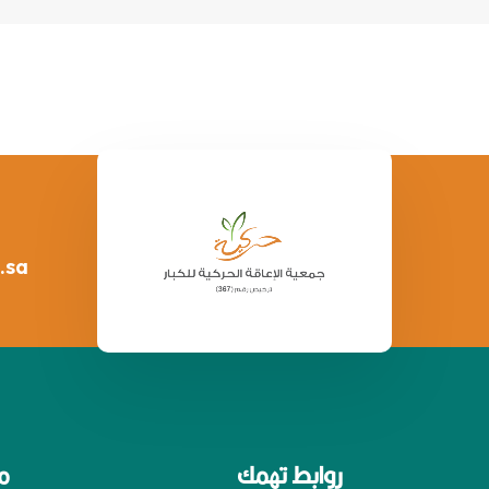
.sa
روابط تهمك
م