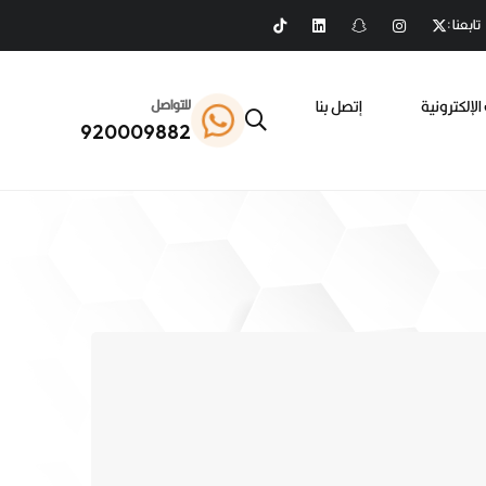
تابعنا :
الإلكترونية
إتصل بنا
للتواصل
920009882