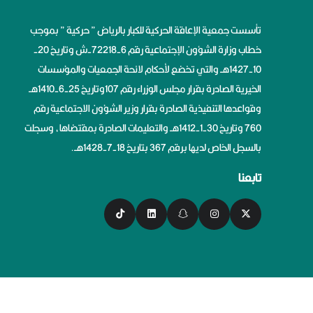
تأسست جمعية الإعاقة الحركية للكبار بالرياض ” حركية ” بموجب
خطاب وزارة الشؤون الإجتماعية رقم 6-72218-ش وتاريخ 20-
10-1427هــ والتي تخضع لأحكام لائحة الجمعيات والمؤسسات
الخيرية الصادرة بقرار مجلس الوزراء رقم 107وتاريخ 25-6-1410هــ
وقواعدها التنفيذية الصادرة بقرار وزير الشؤون الاجتماعية رقم
760 وتاريخ 30-1-1412هــ والتعليمات الصادرة بمقتضاها، وسجلت
بالسجل الخاص لديها برقم 367 بتاريخ 18-7-1428هــ.
تابعنا