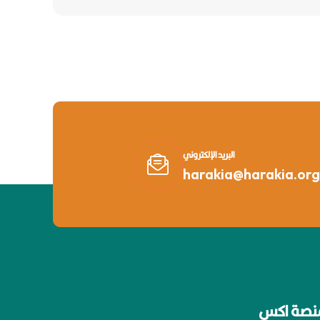
البريد الإلكتروني
harakia@harakia.org
نصة اكس