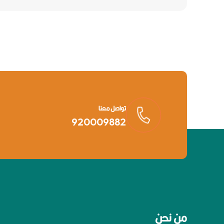
تواصل معنا
920009882
من نحن