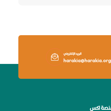
البريد الإلكتروني
harakia@harakia.org
نصة اكس