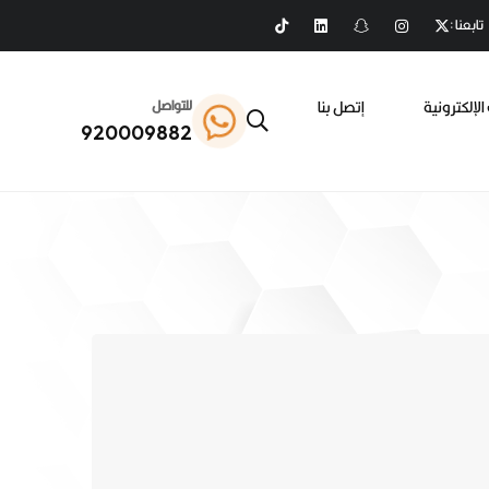
تابعنا :
الإلكترونية
إتصل بنا
للتواصل
920009882