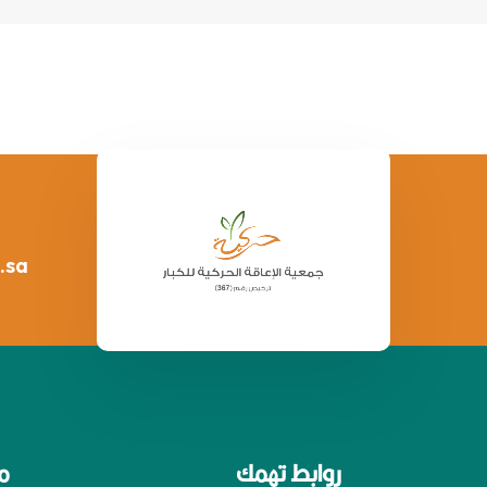
.sa
روابط تهمك
م