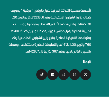
تأسست جمعية الإعاقة الحركية للكبار بالرياض ” حركية ” بموجب
خطاب وزارة الشؤون الإجتماعية رقم 6-72218-ش وتاريخ 20-
10-1427هــ والتي تخضع لأحكام لائحة الجمعيات والمؤسسات
الخيرية الصادرة بقرار مجلس الوزراء رقم 107وتاريخ 25-6-1410هــ
وقواعدها التنفيذية الصادرة بقرار وزير الشؤون الاجتماعية رقم
760 وتاريخ 30-1-1412هــ والتعليمات الصادرة بمقتضاها، وسجلت
بالسجل الخاص لديها برقم 367 بتاريخ 18-7-1428هــ.
تابعنا