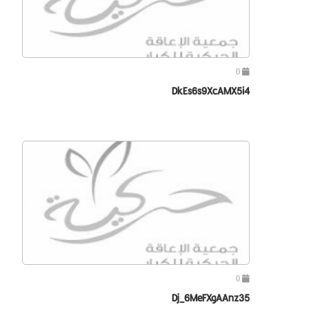
0
DkEs6s9XcAMX5i4
0
Dj_6MeFXgAAnz35