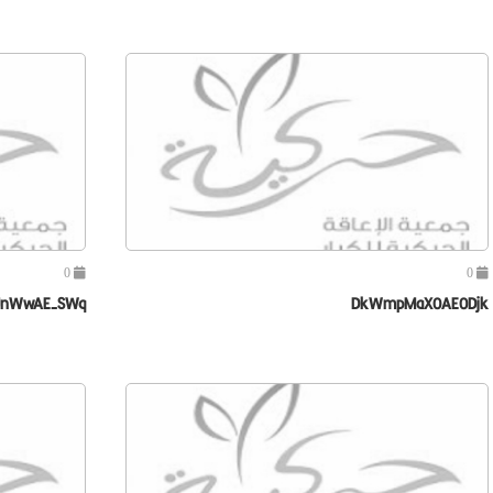
0
0
nWwAE-SWq
DkWmpMaX0AE0Djk