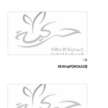
0
DkWmpPQW0AA2fjI