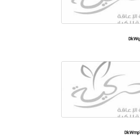
DkWq
DkWmp