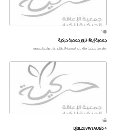
0
جمعية إيفاء تزور جمعية حركية
وفد من جمعية إيفاء يزور الجمعية للاطلاع على برامج الجمعيه
0
Dj3LZ5vWsAUGbi4