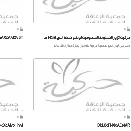
0
0
حركية تزور الخطوط السعودية لوضع خطة الحج 1439 هـ
VAXcAM2v3T
مشرفين لجان الحج بجمعية حركية يقومون بزيارةمطار الملك خالد
0
0
BkXcAMx_hM
DkL6qFNXcAEp1AR