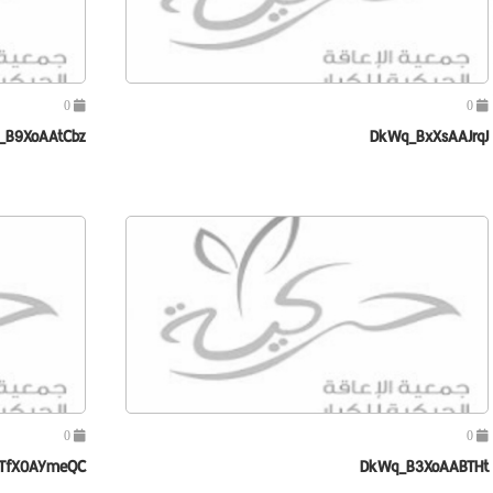
0
0
_B9XoAAtCbz
DkWq_BxXsAAJrqJ
0
0
TfX0AYmeQC
DkWq_B3XoAABTHt