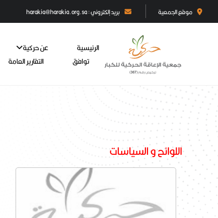
موقع الجمعية
بريد إلكتروني : harakia@harakia.org.sa
الرئيسية
عن حركية
توافق
التقارير العامة
اللوائح و السياسات