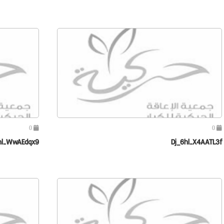
0
0
hl-WwAEdqx9
Dj_6hl-X4AATL3f