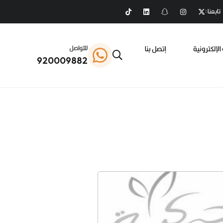
تابعنا :
الإلكترونية
إتصل بنا
للتواصل
920009882