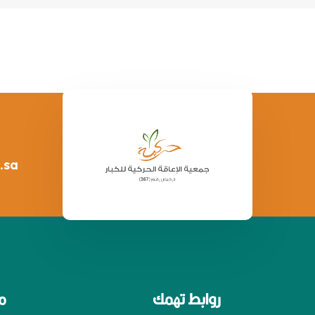
.sa
روابط تهمك
م