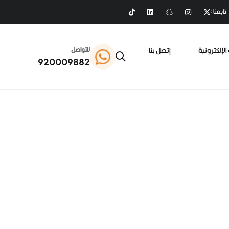
تابعنا :
الإلكترونية
إتصل بنا
للتواصل
920009882