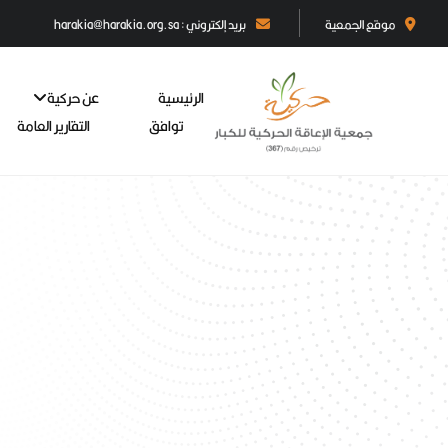
موقع الجمعية
بريد إلكتروني : harakia@harakia.org.sa
الرئيسية
عن حركية
توافق
التقارير العامة