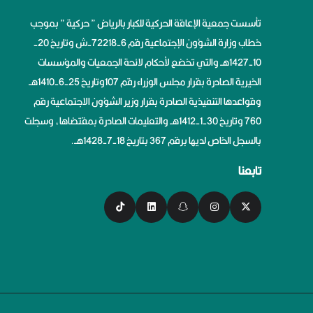
تأسست جمعية الإعاقة الحركية للكبار بالرياض ” حركية ” بموجب
خطاب وزارة الشؤون الإجتماعية رقم 6-72218-ش وتاريخ 20-
10-1427هــ والتي تخضع لأحكام لائحة الجمعيات والمؤسسات
الخيرية الصادرة بقرار مجلس الوزراء رقم 107وتاريخ 25-6-1410هــ
وقواعدها التنفيذية الصادرة بقرار وزير الشؤون الاجتماعية رقم
760 وتاريخ 30-1-1412هــ والتعليمات الصادرة بمقتضاها، وسجلت
بالسجل الخاص لديها برقم 367 بتاريخ 18-7-1428هــ.
تابعنا