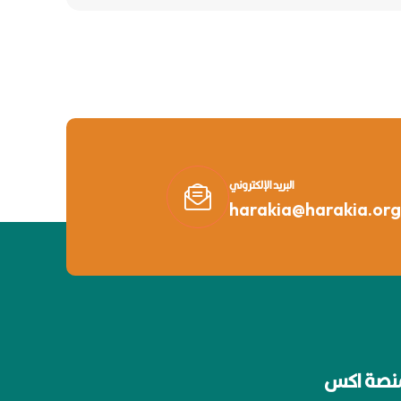
البريد الإلكتروني
harakia@harakia.org
نصة اكس