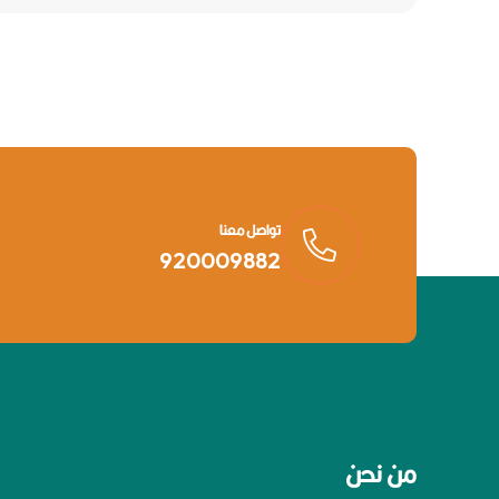
تواصل معنا
920009882
من نحن