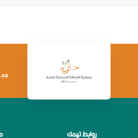
.sa
روابط تهمك
م