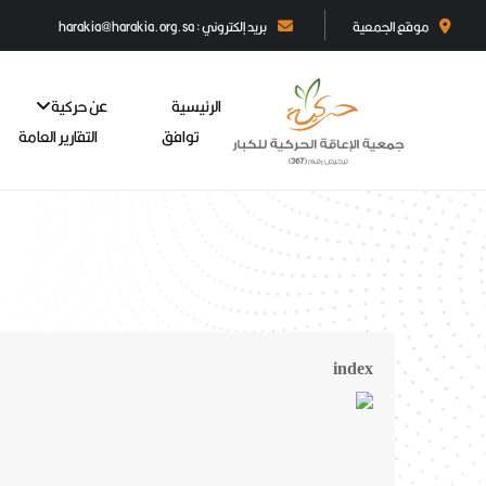
موقع الجمعية
بريد إلكتروني : harakia@harakia.org.sa
الرئيسية
عن حركية
توافق
التقارير العامة
index