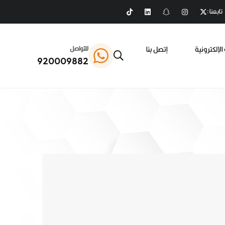
تابعنا :
الإلكترونية
إتصل بنا
للتواصل
920009882