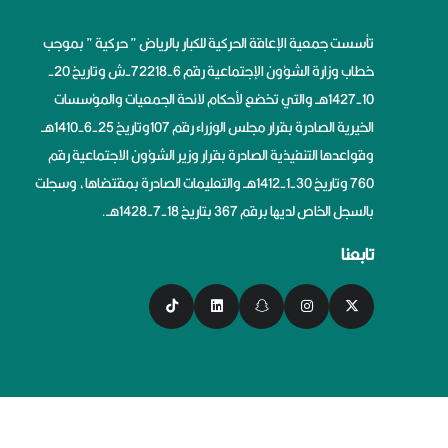
تأسست جمعية الإعاقة الحركية للكبار بالرياض ” حركية ” بموجب
خطاب وزارة الشؤون الإجتماعية رقم 6-72218-ش وتاريخ 20-
10-1427هــ والتي تخضع لأحكام لائحة الجمعيات والمؤسسات
الخيرية الصادرة بقرار مجلس الوزراء رقم 107وتاريخ 25-6-1410هــ
وقواعدها التنفيذية الصادرة بقرار وزير الشؤون الاجتماعية رقم
760 وتاريخ 30-1-1412هــ والتعليمات الصادرة بمقتضاها، وسجلت
بالسجل الخاص لديها برقم 367 بتاريخ 18-7-1428هــ.
تابعنا