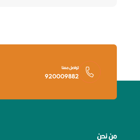
تواصل معنا
920009882
من نحن