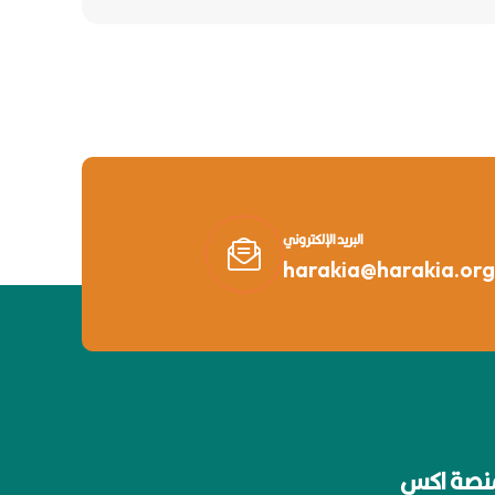
البريد الإلكتروني
harakia@harakia.org
نصة اكس