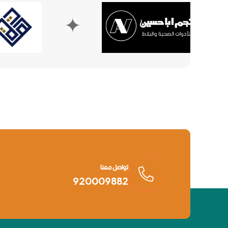
✦
✦
تواصل معنا
920009882