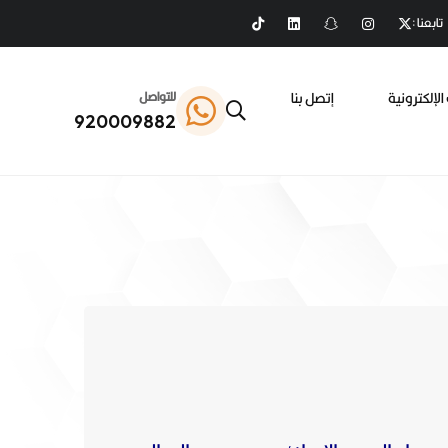
تابعنا :
الإلكترونية
إتصل بنا
للتواصل
920009882