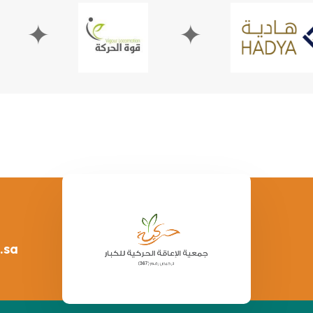
✦
.sa