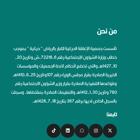
من نحن
تأسست جمعية الإعاقة الحركية للكبار بالرياض ” حركية ” بموجب
خطاب وزارة الشؤون الإجتماعية رقم 6-72218-ش وتاريخ 20-
10-1427هــ والتي تخضع لأحكام لائحة الجمعيات والمؤسسات
الخيرية الصادرة بقرار مجلس الوزراء رقم 107وتاريخ 25-6-1410هــ
وقواعدها التنفيذية الصادرة بقرار وزير الشؤون الاجتماعية رقم
760 وتاريخ 30-1-1412هــ والتعليمات الصادرة بمقتضاها، وسجلت
بالسجل الخاص لديها برقم 367 بتاريخ 18-7-1428هــ.
تابعنا