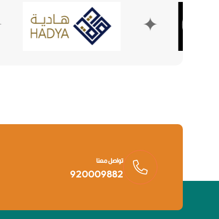
✦
تواصل معنا
920009882