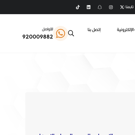
تابعنا :
الإلكترونية
إتصل بنا
للتواصل
920009882