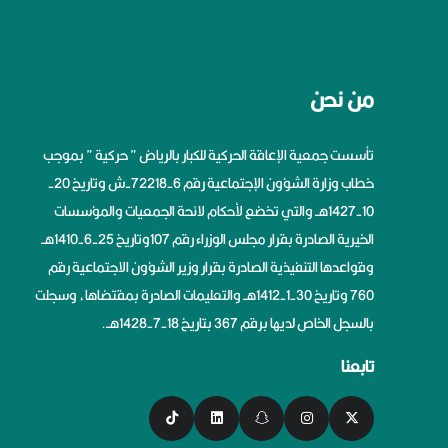
من نحن
تأسست جمعية الإعاقة الحركية للكبار بالرياض ” حركية ” بموجب
خطاب وزارة الشؤون الإجتماعية رقم 6-72218-ش وتاريخ 20-
10-1427هــ والتي تخضع لأحكام لائحة الجمعيات والمؤسسات
الخيرية الصادرة بقرار مجلس الوزراء رقم 107وتاريخ 25-6-1410هــ
وقواعدها التنفيذية الصادرة بقرار وزير الشؤون الاجتماعية رقم
760 وتاريخ 30-1-1412هــ والتعليمات الصادرة بمقتضاها، وسجلت
بالسجل الخاص لديها برقم 367 بتاريخ 18-7-1428هــ.
تابعنا