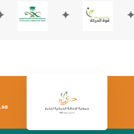
✦
✦
.sa