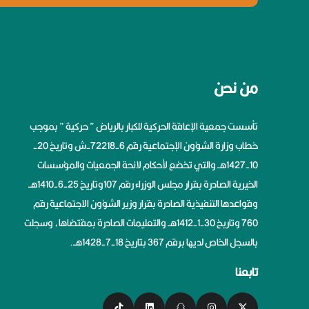
من نحن
تأسست جمعية الإعاقة الحركية للكبار بالرياض ” حركية ” بموجب
خطاب وزارة الشؤون الإجتماعية رقم 6-72218-ش وتاريخ 20-
10-1427هــ والتي تخضع لأحكام لائحة الجمعيات والمؤسسات
الخيرية الصادرة بقرار مجلس الوزراء رقم 107وتاريخ 25-6-1410هــ
وقواعدها التنفيذية الصادرة بقرار وزير الشؤون الاجتماعية رقم
760 وتاريخ 30-1-1412هــ والتعليمات الصادرة بمقتضاها، وسجلت
بالسجل الخاص لديها برقم 367 بتاريخ 18-7-1428هــ.
تابعنا