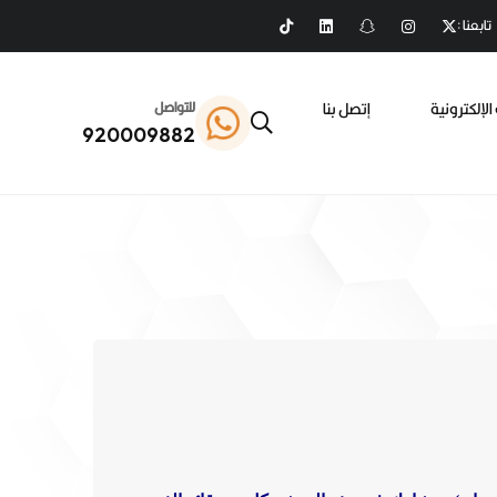
تابعنا :
الإلكترونية
إتصل بنا
للتواصل
920009882