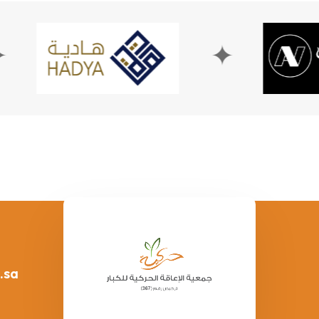
✦
.sa