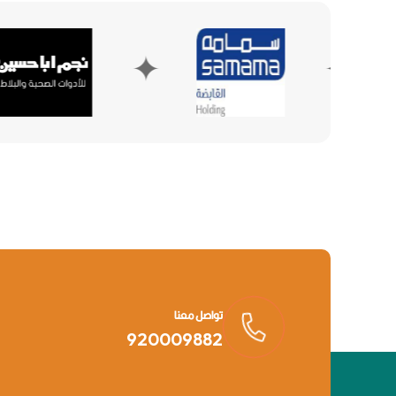
✦
✦
تواصل معنا
920009882